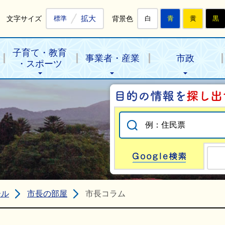
拡大
文字サイズ
背景色
標準
白
青
黄
黒
子育て・教育
事業者・産業
市政
・スポーツ
Go
ール
市長の部屋
市長コラム