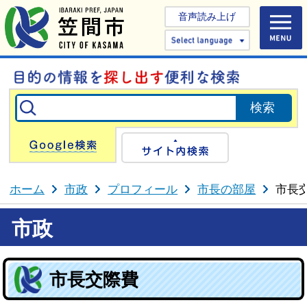
音声読み上げ
Select 
Google検索
サイト内検
ホーム
市政
プロフィール
市長の部屋
市長
市政
市長交際費