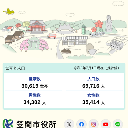
笠間市役所
X
Facebook
Instagram
Youtu
L