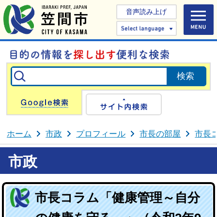
音声読み上げ
Select 
Google検索
サイト内検
ホーム
市政
プロフィール
市長の部屋
市長
市政
市長コラム「健康管理～自分