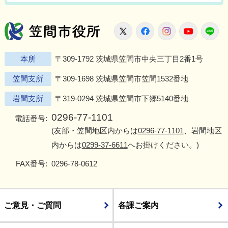
笠間市役所
X
Facebook
Instagram
Youtu
L
本所
〒309-1792 茨城県笠間市中央三丁目2番1号
笠間支所
〒309-1698 茨城県笠間市笠間1532番地
岩間支所
〒319-0294 茨城県笠間市下郷5140番地
0296-77-1101
電話番号:
(友部・笠間地区内からは
0296-77-1101
、岩間地区
内からは
0299-37-6611
へお掛けください。)
FAX番号:
0296-78-0612
ご意見・ご質問
各課ご案内