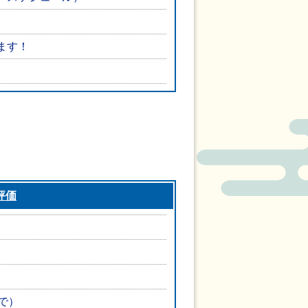
ます！
評価
で）