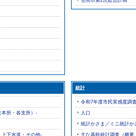
笠間市第2次総合計画
統計
令和7年度市民実感度調
（本所・各支所）-
人口
統計かさま／ミニ統計か
・上下水道・その他-
主な基幹統計調査（概要