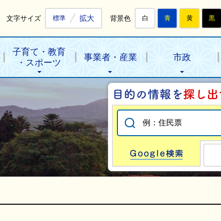
拡大
文字サイズ
背景色
標準
白
青
黄
黒
子育て・教育
事業者・産業
市政
・スポーツ
Go