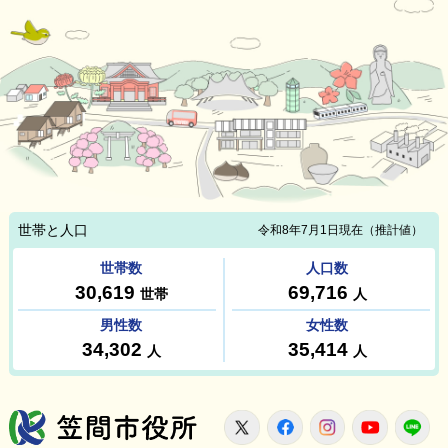
笠間市役所
X
Facebook
Instagram
Youtu
L