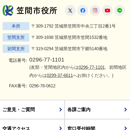
笠間市役所
X
Facebook
Instagram
Youtu
L
本所
〒309-1792 茨城県笠間市中央三丁目2番1号
笠間支所
〒309-1698 茨城県笠間市笠間1532番地
岩間支所
〒319-0294 茨城県笠間市下郷5140番地
0296-77-1101
電話番号:
(友部・笠間地区内からは
0296-77-1101
、岩間地区
内からは
0299-37-6611
へお掛けください。)
FAX番号:
0296-78-0612
ご意見・ご質問
各課ご案内
交通アクセス
窓口受付時間