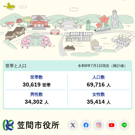
笠間市役所
X
Facebook
Instagram
Youtu
L