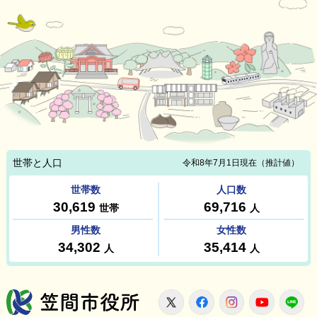
笠間市役所
X
Facebook
Instagram
Youtu
L