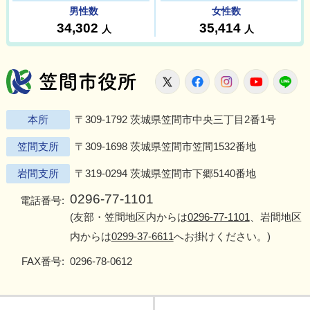
笠間市役所
X
Facebook
Instagram
Youtu
L
本所
〒309-1792 茨城県笠間市中央三丁目2番1号
笠間支所
〒309-1698 茨城県笠間市笠間1532番地
岩間支所
〒319-0294 茨城県笠間市下郷5140番地
0296-77-1101
電話番号:
(友部・笠間地区内からは
0296-77-1101
、岩間地区
内からは
0299-37-6611
へお掛けください。)
FAX番号:
0296-78-0612