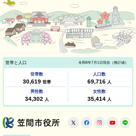
笠間市役所
X
Facebook
Instagram
Youtu
L