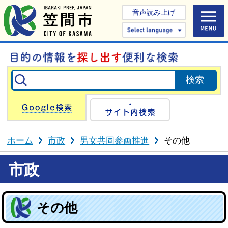
音声読み上げ
Select 
Google検索
サイト内検
ホーム
市政
男女共同参画推進
その他
市政
その他