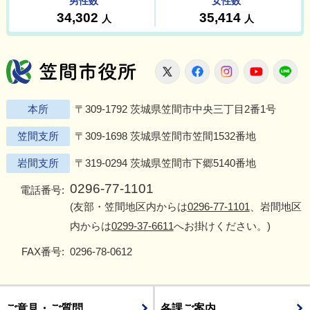
笠間市役所
X
Facebook
Instagram
Youtu
L
本所
〒309-1792 茨城県笠間市中央三丁目2番1号
笠間支所
〒309-1698 茨城県笠間市笠間1532番地
岩間支所
〒319-0294 茨城県笠間市下郷5140番地
0296-77-1101
電話番号:
(友部・笠間地区内からは
0296-77-1101
、岩間地区
内からは
0299-37-6611
へお掛けください。)
FAX番号:
0296-78-0612
ご意見・ご質問
各課ご案内