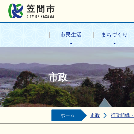
笠間市公式ホームページ
市民生活
まちづくり
市政
ホーム
市政
行政組織