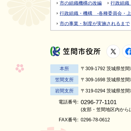
市の組織機構の改編
行政組織
行政組織・機構 -各種委員会・上
市の事業・制度が実施されるまで
X
笠間市役所
本所
〒309-1792 茨城県
笠間支所
〒309-1698 茨城県笠
岩間支所
〒319-0294 茨城県笠
0296-77-1101
電話番号:
(友部・笠間地区内から
FAX番号:
0296-78-0612