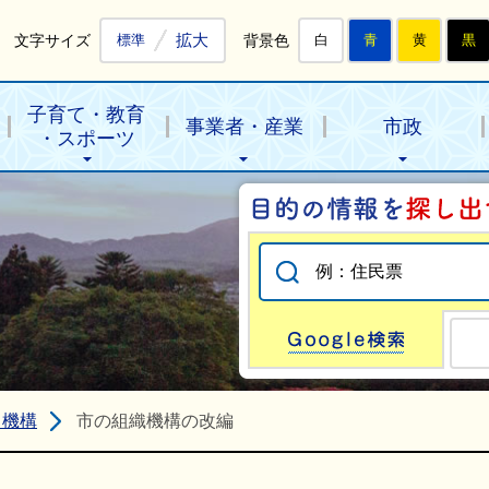
拡大
文字サイズ
背景色
標準
白
青
黄
黒
子育て・教育
事業者・産業
市政
・スポーツ
Go
・機構
市の組織機構の改編