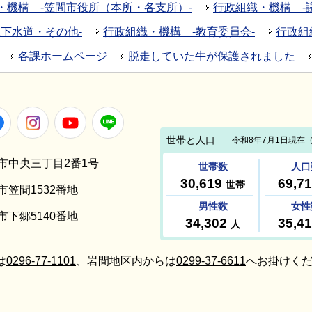
・機構 -笠間市役所（本所・各支所）-
行政組織・機構 -議
下水道・その他-
行政組織・機構 -教育委員会-
行政組
各課ホームページ
脱走していた牛が保護されました
Facebook
Instagram
Youtube
LINE
笠間市中央三丁目2番1号
間市笠間1532番地
間市下郷5140番地
は
0296-77-1101
、岩間地区内からは
0299-37-6611
へお掛けくだ