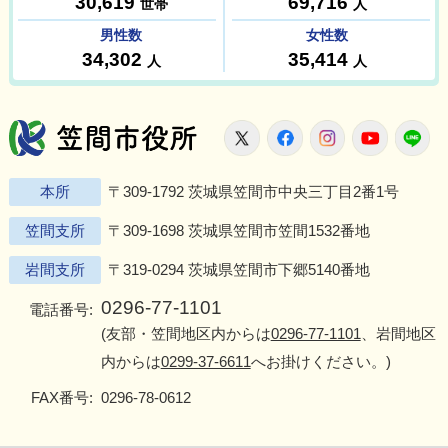
笠間市役所
X
Facebook
Instagram
Youtu
L
本所
〒309-1792 茨城県笠間市中央三丁目2番1号
笠間支所
〒309-1698 茨城県笠間市笠間1532番地
岩間支所
〒319-0294 茨城県笠間市下郷5140番地
0296-77-1101
電話番号:
(友部・笠間地区内からは
0296-77-1101
、岩間地区
内からは
0299-37-6611
へお掛けください。)
FAX番号:
0296-78-0612