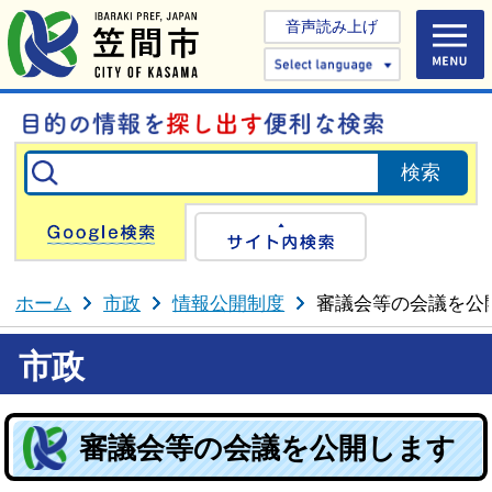
音声読み上げ
Select 
Google検索
サイト内検
ホーム
市政
情報公開制度
審議会等の会議を公
市政
審議会等の会議を公開します