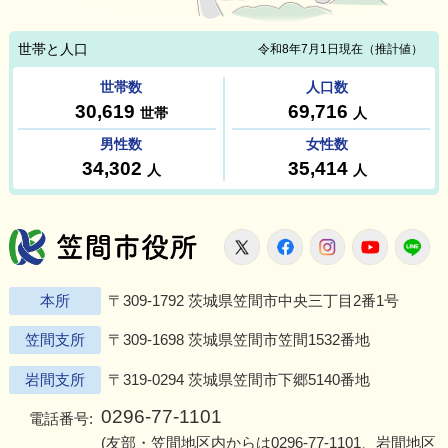
笠間市役所
X
Facebook
Instagram
Youtu
L
本所
〒309-1792 茨城県笠間市中央三丁目2番1号
笠間支所
〒309-1698 茨城県笠間市笠間1532番地
岩間支所
〒319-0294 茨城県笠間市下郷5140番地
0296-77-1101
電話番号:
(友部・笠間地区内からは
0296-77-1101
、岩間地区