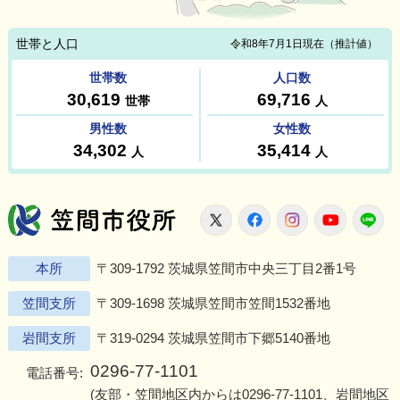
笠間市役所
X
Facebook
Instagram
Youtu
L
本所
〒309-1792 茨城県笠間市中央三丁目2番1号
笠間支所
〒309-1698 茨城県笠間市笠間1532番地
岩間支所
〒319-0294 茨城県笠間市下郷5140番地
0296-77-1101
電話番号:
(友部・笠間地区内からは
0296-77-1101
、岩間地区