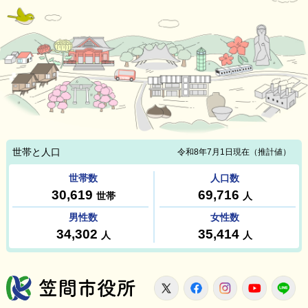
笠間市役所
X
Facebook
Instagram
Youtu
L