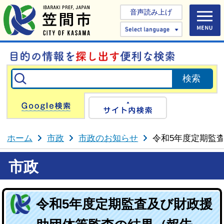
音声読み上げ
Select 
Google検索
サイト内検
ホーム
市政
市政のお知らせ
令和5年度定期監
市政
令和5年度定期監査及び財政援