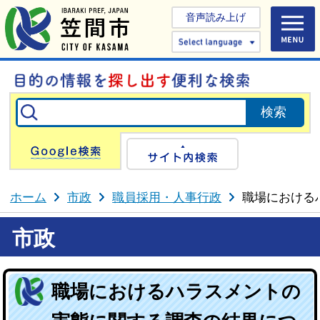
音声読み上げ
Select 
Google検索
サイト内検
ホーム
市政
職員採用・人事行政
職場における
市政
職場におけるハラスメントの