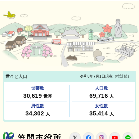
笠間市役所
X
Facebook
Instagram
Youtu
L