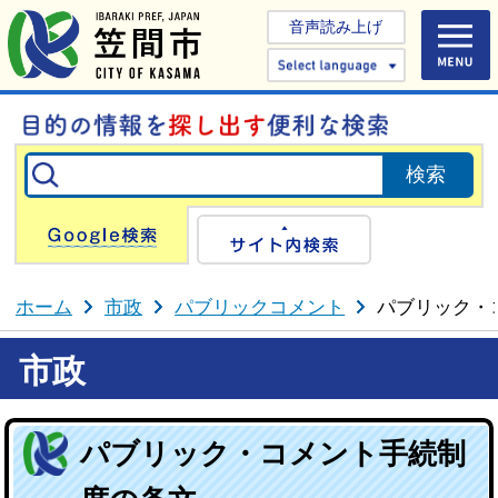
音声読み上げ
Select 
Google検索
サイト内検
ホーム
市政
パブリックコメント
パブリック・
市政
パブリック・コメント手続制