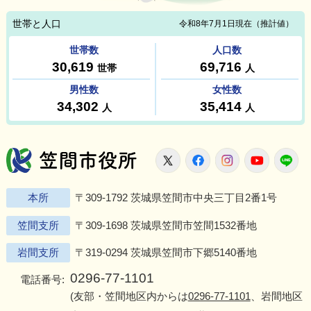
笠間市役所
X
Facebook
Instagram
Youtu
L
本所
〒309-1792 茨城県笠間市中央三丁目2番1号
笠間支所
〒309-1698 茨城県笠間市笠間1532番地
岩間支所
〒319-0294 茨城県笠間市下郷5140番地
0296-77-1101
電話番号:
(友部・笠間地区内からは
0296-77-1101
、岩間地区