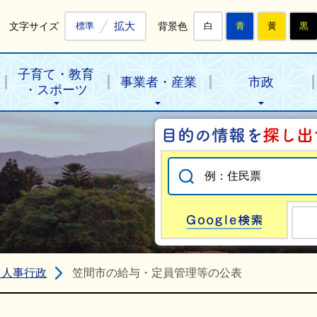
拡大
文字サイズ
背景色
標準
白
青
黄
黒
子育て・教育
事業者・産業
市政
・スポーツ
Go
・人事行政
笠間市の給与・定員管理等の公表