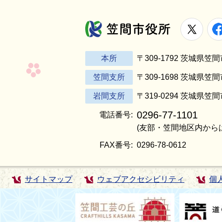
X
笠間市役所
本所
〒309-1792 茨城県
笠間支所
〒309-1698 茨城県笠
岩間支所
〒319-0294 茨城県笠
0296-77-1101
電話番号:
(友部・笠間地区内から
FAX番号:
0296-78-0612
サイトマップ
ウェブアクセシビリティ
個