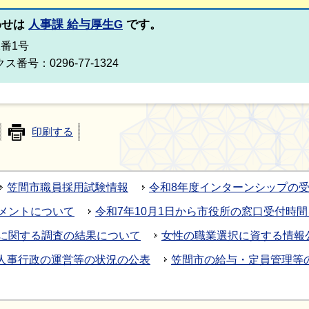
わせは
人事課 給与厚生G
です。
2番1号
ス番号：0296-77-1324
印刷する
笠間市職員採用試験情報
令和8年度インターンシップの
メントについて
令和7年10月1日から市役所の窓口受付時
に関する調査の結果について
女性の職業選択に資する情報
人事行政の運営等の状況の公表
笠間市の給与・定員管理等