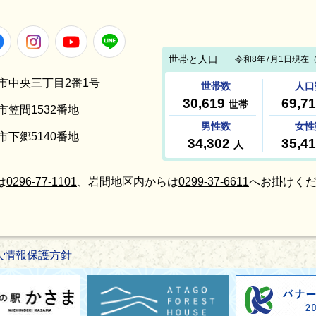
Facebook
Instagram
Youtube
LINE
笠間市中央三丁目2番1号
間市笠間1532番地
間市下郷5140番地
は
0296-77-1101
、岩間地区内からは
0299-37-6611
へお掛けくだ
人情報保護方針