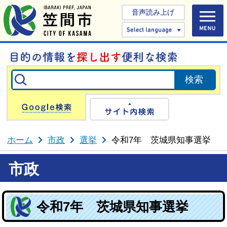
音声読み上げ
Select 
Google検索
サイト内検
ホーム
市政
選挙
令和7年 茨城県知事選挙
市政
令和7年 茨城県知事選挙