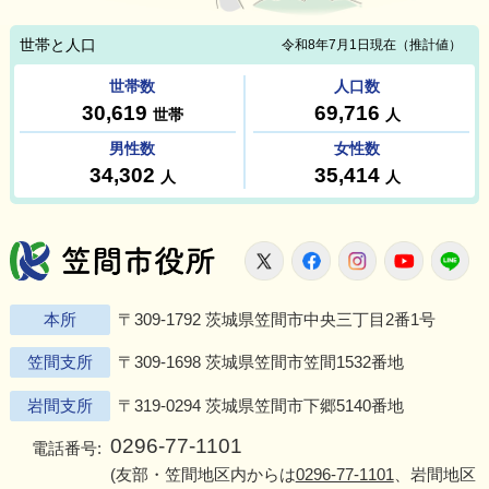
笠間市役所
X
Facebook
Instagram
Youtu
L
本所
〒309-1792 茨城県笠間市中央三丁目2番1号
笠間支所
〒309-1698 茨城県笠間市笠間1532番地
岩間支所
〒319-0294 茨城県笠間市下郷5140番地
0296-77-1101
電話番号:
(友部・笠間地区内からは
0296-77-1101
、岩間地区