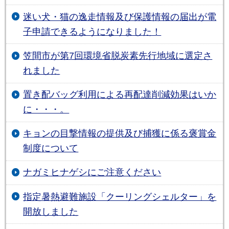
迷い犬・猫の逸走情報及び保護情報の届出が電
子申請できるようになりました！
笠間市が第7回環境省脱炭素先行地域に選定さ
れました
置き配バッグ利用による再配達削減効果はいか
に・・・。
キョンの目撃情報の提供及び捕獲に係る褒賞金
制度について
ナガミヒナゲシにご注意ください
指定暑熱避難施設「クーリングシェルター」を
開放しました