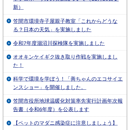
新）
笠間市環境寺子屋親子教室「これからどうな
る？日本の天気」を実施しました
令和7年度涸沼川探検隊を実施しました
オオキンケイギク抜き取り作戦を実施しまし
た！
科学で環境を学ぼう！「善ちゃんのエコサイエ
ンスショー」を開催しました。
笠間市役所地球温暖化対策率先実行計画年次報
告書（令和6年度）を公表します
【ペットのマダニ感染症に注意しましょう】