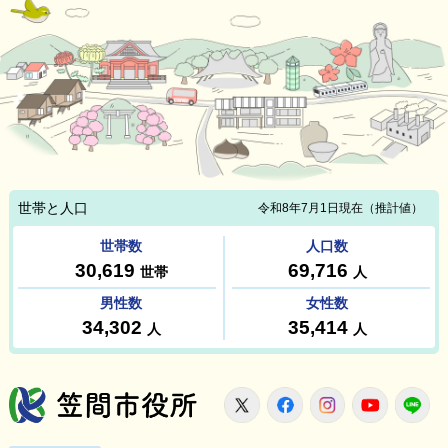
笠間市役所
X
Facebook
Instagram
Youtu
L