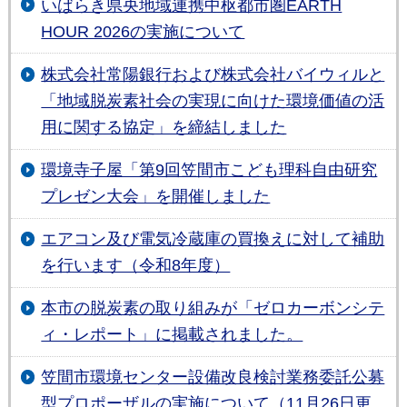
いばらき県央地域連携中枢都市圏EARTH
HOUR 2026の実施について
株式会社常陽銀行および株式会社バイウィルと
「地域脱炭素社会の実現に向けた環境価値の活
用に関する協定」を締結しました
環境寺子屋「第9回笠間市こども理科自由研究
プレゼン大会」を開催しました
エアコン及び電気冷蔵庫の買換えに対して補助
を行います（令和8年度）
本市の脱炭素の取り組みが「ゼロカーボンシテ
ィ・レポート」に掲載されました。
笠間市環境センター設備改良検討業務委託公募
型プロポーザルの実施について（11月26日更