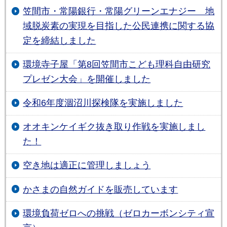
笠間市・常陽銀行・常陽グリーンエナジー 地
域脱炭素の実現を目指した公民連携に関する協
定を締結しました
環境寺子屋「第8回笠間市こども理科自由研究
プレゼン大会」を開催しました
令和6年度涸沼川探検隊を実施しました
オオキンケイギク抜き取り作戦を実施しまし
た！
空き地は適正に管理しましょう
かさまの自然ガイドを販売しています
環境負荷ゼロへの挑戦（ゼロカーボンシティ宣