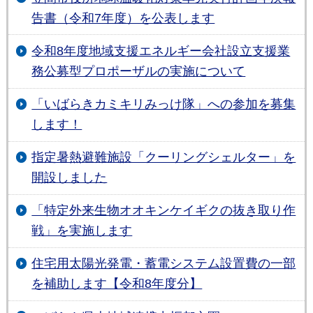
告書（令和7年度）を公表します
令和8年度地域支援エネルギー会社設立支援業
務公募型プロポーザルの実施について
「いばらきカミキリみっけ隊」への参加を募集
します！
指定暑熱避難施設「クーリングシェルター」を
開設しました
「特定外来生物オオキンケイギクの抜き取り作
戦」を実施します
住宅用太陽光発電・蓄電システム設置費の一部
を補助します【令和8年度分】