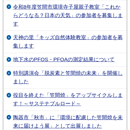
令和8年度笠間市環境寺子屋親子教室「これか
らどうなる？日本の天気」の参加者を募集しま
す
天神の里「キッズ自然体験教室」の参加者を募
集します
地下水のPFOS・PFOAの測定結果について
特別講演会「脱炭素と笠間焼の未来」を開催し
ました
役目を終えた「笠間焼」をアップサイクルしま
す！～サステナブルロード～
陶器市「秋市」に「環境に配慮した笠間焼を未
来に届けよう展」として出展しました