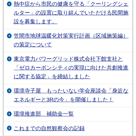
熱中症から市民の健康を守る「クーリングシェ
ルター」の設置に取り組んでいただける民間施
設を募集します。
笠間市地球温暖化対策実行計画（区域施策編）
の策定について
東京電力パワーグリッド株式会社下館支社と
「ゼロカーボンシティの実現に向けた共創推進
に関する協定」を締結しました
環境寺⼦屋 もったいない学会座談会「⾝近な
エネルギーと3Rの今」を開催しました！
環境推進部 補助金一覧
これまでの自然観察会の記録