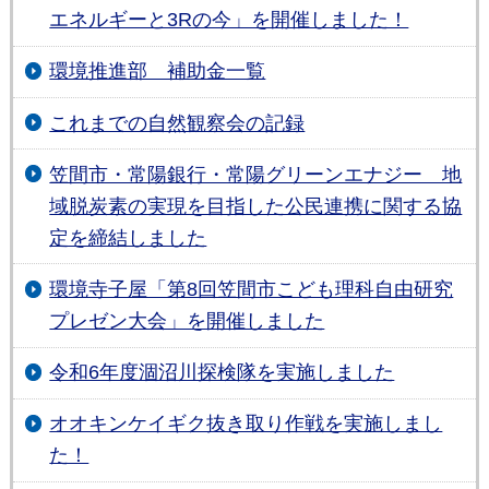
エネルギーと3Rの今」を開催しました！
環境推進部 補助金一覧
これまでの自然観察会の記録
笠間市・常陽銀行・常陽グリーンエナジー 地
域脱炭素の実現を目指した公民連携に関する協
定を締結しました
環境寺子屋「第8回笠間市こども理科自由研究
プレゼン大会」を開催しました
令和6年度涸沼川探検隊を実施しました
オオキンケイギク抜き取り作戦を実施しまし
た！