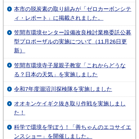
本市の脱炭素の取り組みが「ゼロカーボンシテ
ィ・レポート」に掲載されました。
笠間市環境センター設備改良検討業務委託公募
型プロポーザルの実施について（11月26日更
新）
笠間市環境寺子屋親子教室「これからどうな
る？日本の天気」を実施しました
令和7年度涸沼川探検隊を実施しました
オオキンケイギク抜き取り作戦を実施しまし
た！
科学で環境を学ぼう！「善ちゃんのエコサイエ
ンスショー」を開催しました。