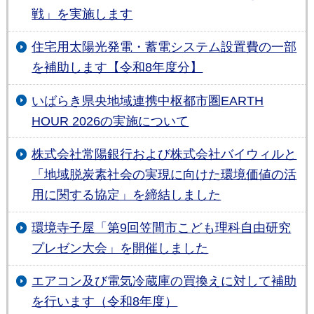
戦」を実施します
住宅用太陽光発電・蓄電システム設置費の一部
を補助します【令和8年度分】
いばらき県央地域連携中枢都市圏EARTH
HOUR 2026の実施について
株式会社常陽銀行および株式会社バイウィルと
「地域脱炭素社会の実現に向けた環境価値の活
用に関する協定」を締結しました
環境寺子屋「第9回笠間市こども理科自由研究
プレゼン大会」を開催しました
エアコン及び電気冷蔵庫の買換えに対して補助
を行います（令和8年度）