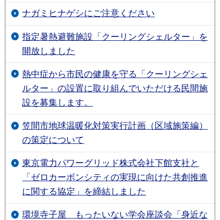
ナガミヒナゲシにご注意ください
指定暑熱避難施設「クーリングシェルター」を
開放しました
熱中症から市民の健康を守る「クーリングシェ
ルター」の設置に取り組んでいただける民間施
設を募集します。
笠間市地球温暖化対策実行計画（区域施策編）
の策定について
東京電力パワーグリッド株式会社下館支社と
「ゼロカーボンシティの実現に向けた共創推進
に関する協定」を締結しました
環境寺⼦屋 もったいない学会座談会「⾝近な