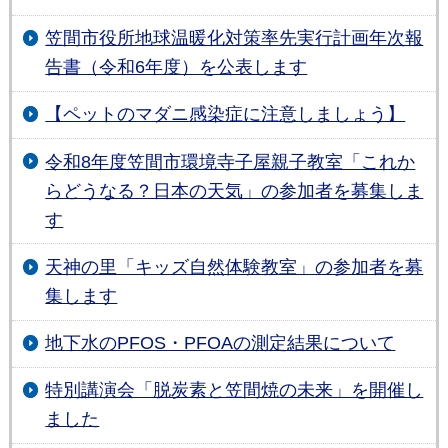
笠間市役所地球温暖化対策率先実行計画年次報
告書（令和6年度）を公表します
【ペットのマダニ感染症に注意しましょう】
令和8年度笠間市環境寺子屋親子教室「これか
らどうなる？日本の天気」の参加者を募集しま
す
天神の里「キッズ自然体験教室」の参加者を募
集します
地下水のPFOS・PFOAの測定結果について
特別講演会「脱炭素と笠間焼の未来」を開催し
ました