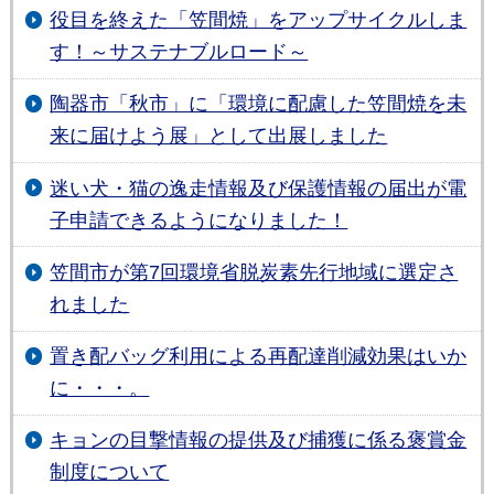
役目を終えた「笠間焼」をアップサイクルしま
す！～サステナブルロード～
陶器市「秋市」に「環境に配慮した笠間焼を未
来に届けよう展」として出展しました
迷い犬・猫の逸走情報及び保護情報の届出が電
子申請できるようになりました！
笠間市が第7回環境省脱炭素先行地域に選定さ
れました
置き配バッグ利用による再配達削減効果はいか
に・・・。
キョンの目撃情報の提供及び捕獲に係る褒賞金
制度について