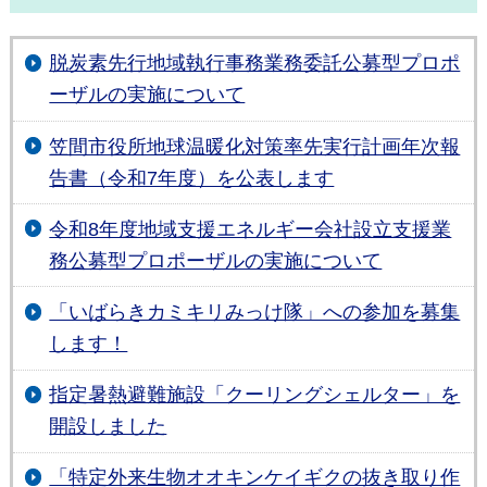
脱炭素先行地域執行事務業務委託公募型プロポ
ーザルの実施について
笠間市役所地球温暖化対策率先実行計画年次報
告書（令和7年度）を公表します
令和8年度地域支援エネルギー会社設立支援業
務公募型プロポーザルの実施について
「いばらきカミキリみっけ隊」への参加を募集
します！
指定暑熱避難施設「クーリングシェルター」を
開設しました
「特定外来生物オオキンケイギクの抜き取り作