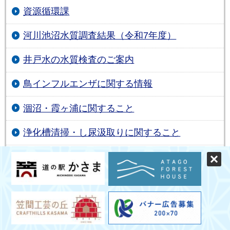
資源循環課
河川池沼水質調査結果（令和7年度）
井戸水の水質検査のご案内
鳥インフルエンザに関する情報
涸沼・霞ヶ浦に関すること
浄化槽清掃・し尿汲取りに関すること
一定の規模以上の土地の形質の変更届出
土砂等による土地の埋立て・盛土・たい積につ
いて
野焼きは犯罪です