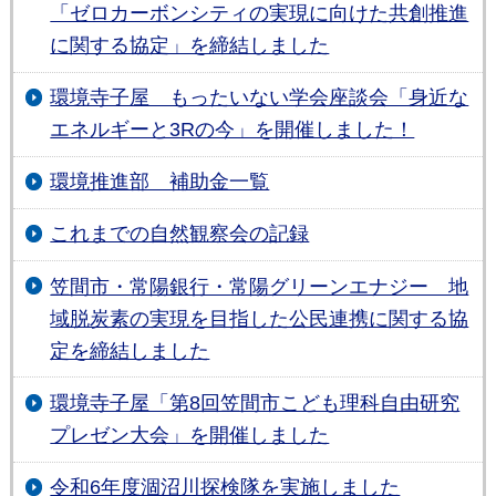
「ゼロカーボンシティの実現に向けた共創推進
に関する協定」を締結しました
環境寺⼦屋 もったいない学会座談会「⾝近な
エネルギーと3Rの今」を開催しました！
環境推進部 補助金一覧
これまでの自然観察会の記録
笠間市・常陽銀行・常陽グリーンエナジー 地
域脱炭素の実現を目指した公民連携に関する協
定を締結しました
環境寺子屋「第8回笠間市こども理科自由研究
プレゼン大会」を開催しました
令和6年度涸沼川探検隊を実施しました