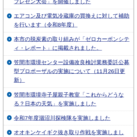
プレゼン大会」を開催しました
エアコン及び電気冷蔵庫の買換えに対して補助
を行います（令和8年度）
本市の脱炭素の取り組みが「ゼロカーボンシテ
ィ・レポート」に掲載されました。
笠間市環境センター設備改良検討業務委託公募
型プロポーザルの実施について（11月26日更
新）
笠間市環境寺子屋親子教室「これからどうな
る？日本の天気」を実施しました
令和7年度涸沼川探検隊を実施しました
オオキンケイギク抜き取り作戦を実施しまし