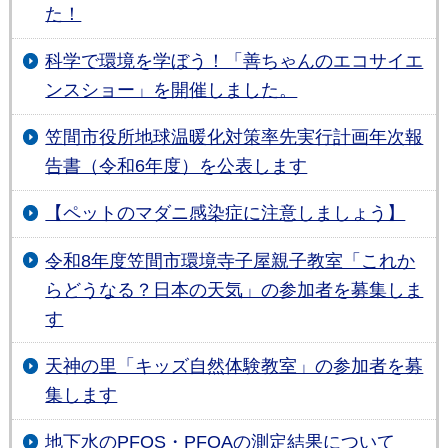
た！
科学で環境を学ぼう！「善ちゃんのエコサイエ
ンスショー」を開催しました。
笠間市役所地球温暖化対策率先実行計画年次報
告書（令和6年度）を公表します
【ペットのマダニ感染症に注意しましょう】
令和8年度笠間市環境寺子屋親子教室「これか
らどうなる？日本の天気」の参加者を募集しま
す
天神の里「キッズ自然体験教室」の参加者を募
集します
地下水のPFOS・PFOAの測定結果について