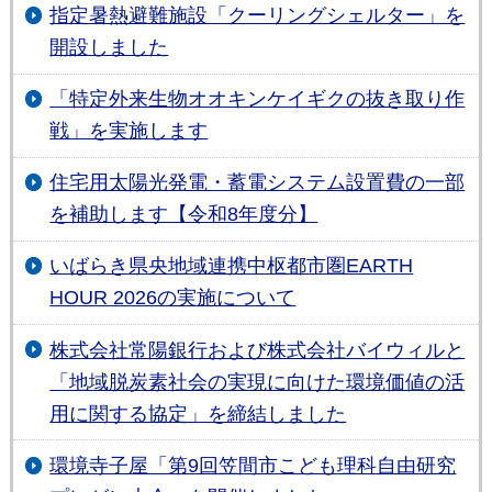
指定暑熱避難施設「クーリングシェルター」を
開設しました
「特定外来生物オオキンケイギクの抜き取り作
戦」を実施します
住宅用太陽光発電・蓄電システム設置費の一部
を補助します【令和8年度分】
いばらき県央地域連携中枢都市圏EARTH
HOUR 2026の実施について
株式会社常陽銀行および株式会社バイウィルと
「地域脱炭素社会の実現に向けた環境価値の活
用に関する協定」を締結しました
環境寺子屋「第9回笠間市こども理科自由研究