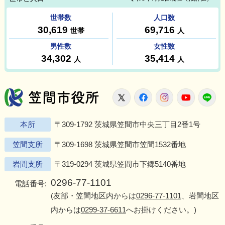
笠間市役所
X
Facebook
Instagram
Youtu
L
本所
〒309-1792 茨城県笠間市中央三丁目2番1号
笠間支所
〒309-1698 茨城県笠間市笠間1532番地
岩間支所
〒319-0294 茨城県笠間市下郷5140番地
0296-77-1101
電話番号:
(友部・笠間地区内からは
0296-77-1101
、岩間地区
内からは
0299-37-6611
へお掛けください。)