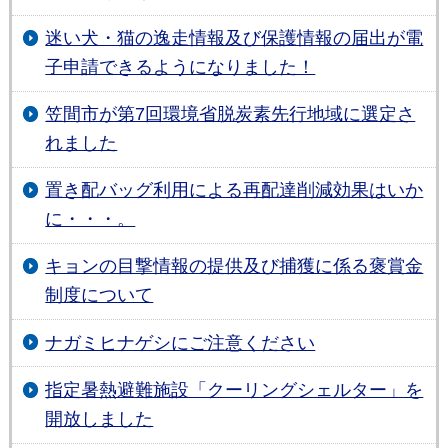
迷い犬・猫の逸走情報及び保護情報の届出が電
子申請できるようになりました！
笠間市が第7回環境省脱炭素先行地域に選定さ
れました
置き配バッグ利用による再配達削減効果はいか
に・・・。
キョンの目撃情報の提供及び捕獲に係る褒賞金
制度について
ナガミヒナゲシにご注意ください
指定暑熱避難施設「クーリングシェルター」を
開放しました