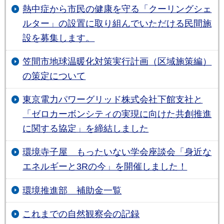
熱中症から市民の健康を守る「クーリングシェ
ルター」の設置に取り組んでいただける民間施
設を募集します。
笠間市地球温暖化対策実行計画（区域施策編）
の策定について
東京電力パワーグリッド株式会社下館支社と
「ゼロカーボンシティの実現に向けた共創推進
に関する協定」を締結しました
環境寺⼦屋 もったいない学会座談会「⾝近な
エネルギーと3Rの今」を開催しました！
環境推進部 補助金一覧
これまでの自然観察会の記録