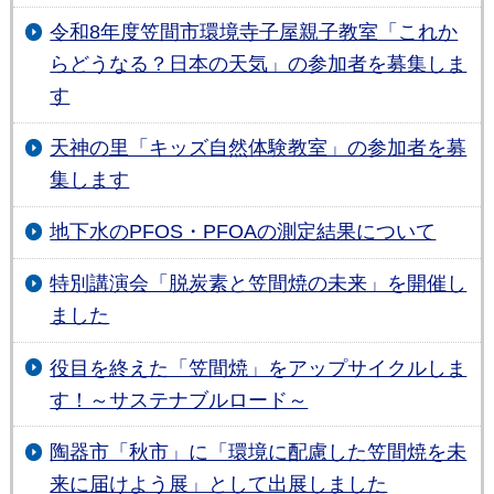
令和8年度笠間市環境寺子屋親子教室「これか
らどうなる？日本の天気」の参加者を募集しま
す
天神の里「キッズ自然体験教室」の参加者を募
集します
地下水のPFOS・PFOAの測定結果について
特別講演会「脱炭素と笠間焼の未来」を開催し
ました
役目を終えた「笠間焼」をアップサイクルしま
す！～サステナブルロード～
陶器市「秋市」に「環境に配慮した笠間焼を未
来に届けよう展」として出展しました