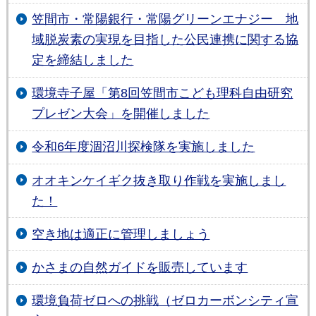
笠間市・常陽銀行・常陽グリーンエナジー 地
域脱炭素の実現を目指した公民連携に関する協
定を締結しました
環境寺子屋「第8回笠間市こども理科自由研究
プレゼン大会」を開催しました
令和6年度涸沼川探検隊を実施しました
オオキンケイギク抜き取り作戦を実施しまし
た！
空き地は適正に管理しましょう
かさまの自然ガイドを販売しています
環境負荷ゼロへの挑戦（ゼロカーボンシティ宣