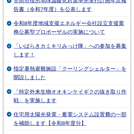
笠間市役所地球温暖化対策率先実行計画年次報
告書（令和7年度）を公表します
令和8年度地域支援エネルギー会社設立支援業
務公募型プロポーザルの実施について
「いばらきカミキリみっけ隊」への参加を募集
します！
指定暑熱避難施設「クーリングシェルター」を
開設しました
「特定外来生物オオキンケイギクの抜き取り作
戦」を実施します
住宅用太陽光発電・蓄電システム設置費の一部
を補助します【令和8年度分】