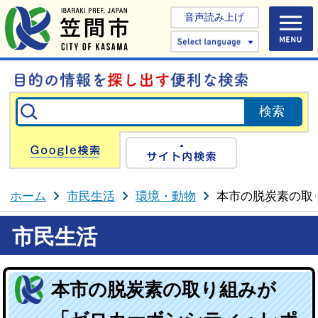
音声読み上げ
Select 
Google検索
サイト内検
ホーム
市民生活
環境・動物
本市の脱炭素の取
市民生活
本市の脱炭素の取り組みが