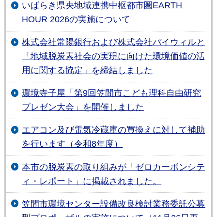
いばらき県央地域連携中枢都市圏EARTH
HOUR 2026の実施について
株式会社常陽銀行および株式会社バイウィルと
「地域脱炭素社会の実現に向けた環境価値の活
用に関する協定」を締結しました
環境寺子屋「第9回笠間市こども理科自由研究
プレゼン大会」を開催しました
エアコン及び電気冷蔵庫の買換えに対して補助
を行います（令和8年度）
本市の脱炭素の取り組みが「ゼロカーボンシテ
ィ・レポート」に掲載されました。
笠間市環境センター設備改良検討業務委託公募