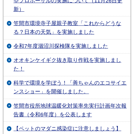
型プロポーザルの実施について（11月26日更
新）
笠間市環境寺子屋親子教室「これからどうな
る？日本の天気」を実施しました
令和7年度涸沼川探検隊を実施しました
オオキンケイギク抜き取り作戦を実施しまし
た！
科学で環境を学ぼう！「善ちゃんのエコサイエ
ンスショー」を開催しました。
笠間市役所地球温暖化対策率先実行計画年次報
告書（令和6年度）を公表します
【ペットのマダニ感染症に注意しましょう】