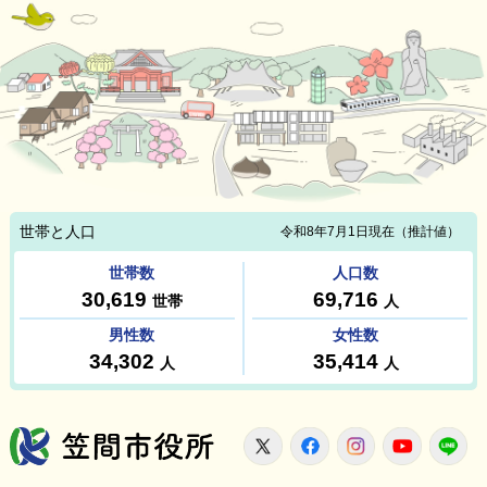
笠間市役所
X
Facebook
Instagram
Youtu
L