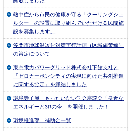
開放しました
熱中症から市民の健康を守る「クーリングシェ
ルター」の設置に取り組んでいただける民間施
設を募集します。
笠間市地球温暖化対策実行計画（区域施策編）
の策定について
東京電力パワーグリッド株式会社下館支社と
「ゼロカーボンシティの実現に向けた共創推進
に関する協定」を締結しました
環境寺⼦屋 もったいない学会座談会「⾝近な
エネルギーと3Rの今」を開催しました！
環境推進部 補助金一覧