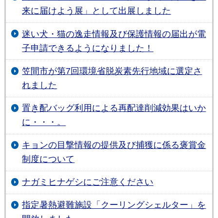
来に届けよう展」として出展しました
迷い犬・猫の逸走情報及び保護情報の届出が電
子申請できるようになりました！
笠間市が第7回環境省脱炭素先行地域に選定さ
れました
置き配バッグ利用による再配達削減効果はいか
に・・・。
キョンの目撃情報の提供及び捕獲に係る褒賞金
制度について
ナガミヒナゲシにご注意ください
指定暑熱避難施設「クーリングシェルター」を