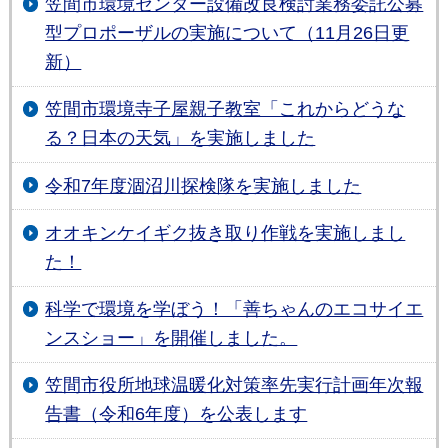
笠間市環境センター設備改良検討業務委託公募
型プロポーザルの実施について（11月26日更
新）
笠間市環境寺子屋親子教室「これからどうな
る？日本の天気」を実施しました
令和7年度涸沼川探検隊を実施しました
オオキンケイギク抜き取り作戦を実施しまし
た！
科学で環境を学ぼう！「善ちゃんのエコサイエ
ンスショー」を開催しました。
笠間市役所地球温暖化対策率先実行計画年次報
告書（令和6年度）を公表します