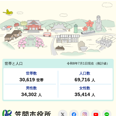
笠間市役所
X
Facebook
Instagram
Youtu
L