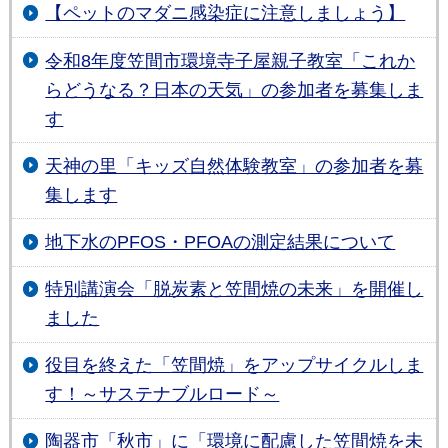
【ペットのマダニ感染症に注意しましょう】
令和8年度笠間市環境寺子屋親子教室「これか
らどうなる？日本の天気」の参加者を募集しま
す
天神の里「キッズ自然体験教室」の参加者を募
集します
地下水のPFOS・PFOAの測定結果について
特別講演会「脱炭素と笠間焼の未来」を開催し
ました
役目を終えた「笠間焼」をアップサイクルしま
す！～サステナブルロード～
陶器市「秋市」に「環境に配慮した笠間焼を未