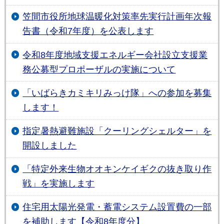
笠間市役所地球温暖化対策率先実行計画年次報
告書（令和7年度）を公表します
令和8年度地域支援エネルギー会社設立支援業
務公募型プロポーザルの実施について
「いばらきカミキリみっけ隊」への参加を募集
します！
指定暑熱避難施設「クーリングシェルター」を
開設しました
「特定外来生物オオキンケイギクの抜き取り作
戦」を実施します
住宅用太陽光発電・蓄電システム設置費の一部
を補助します【令和8年度分】