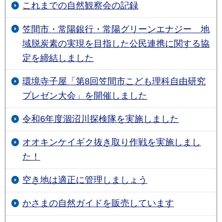
これまでの自然観察会の記録
笠間市・常陽銀行・常陽グリーンエナジー 地
域脱炭素の実現を目指した公民連携に関する協
定を締結しました
環境寺子屋「第8回笠間市こども理科自由研究
プレゼン大会」を開催しました
令和6年度涸沼川探検隊を実施しました
オオキンケイギク抜き取り作戦を実施しまし
た！
空き地は適正に管理しましょう
かさまの自然ガイドを販売しています