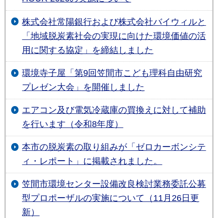
株式会社常陽銀行および株式会社バイウィルと
「地域脱炭素社会の実現に向けた環境価値の活
用に関する協定」を締結しました
環境寺子屋「第9回笠間市こども理科自由研究
プレゼン大会」を開催しました
エアコン及び電気冷蔵庫の買換えに対して補助
を行います（令和8年度）
本市の脱炭素の取り組みが「ゼロカーボンシテ
ィ・レポート」に掲載されました。
笠間市環境センター設備改良検討業務委託公募
型プロポーザルの実施について（11月26日更
新）