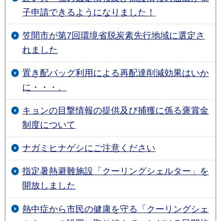
子申請できるようになりました！
笠間市が第7回環境省脱炭素先行地域に選定さ
れました
置き配バッグ利用による再配達削減効果はいか
に・・・。
キョンの目撃情報の提供及び捕獲に係る褒賞金
制度について
ナガミヒナゲシにご注意ください
指定暑熱避難施設「クーリングシェルター」を
開放しました
熱中症から市民の健康を守る「クーリングシェ