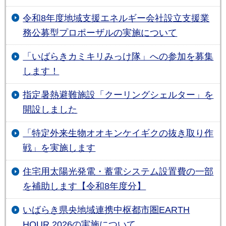
令和8年度地域支援エネルギー会社設立支援業
務公募型プロポーザルの実施について
「いばらきカミキリみっけ隊」への参加を募集
します！
指定暑熱避難施設「クーリングシェルター」を
開設しました
「特定外来生物オオキンケイギクの抜き取り作
戦」を実施します
住宅用太陽光発電・蓄電システム設置費の一部
を補助します【令和8年度分】
いばらき県央地域連携中枢都市圏EARTH
HOUR 2026の実施について