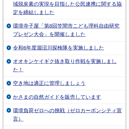
域脱炭素の実現を目指した公民連携に関する協
定を締結しました
環境寺子屋「第8回笠間市こども理科自由研究
プレゼン大会」を開催しました
令和6年度涸沼川探検隊を実施しました
オオキンケイギク抜き取り作戦を実施しまし
た！
空き地は適正に管理しましょう
かさまの自然ガイドを販売しています
環境負荷ゼロへの挑戦（ゼロカーボンシティ宣
言）