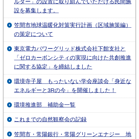
ルター」の設置に取り組んでいただける民間施
設を募集します。
笠間市地球温暖化対策実行計画（区域施策編）
の策定について
東京電力パワーグリッド株式会社下館支社と
「ゼロカーボンシティの実現に向けた共創推進
に関する協定」を締結しました
環境寺⼦屋 もったいない学会座談会「⾝近な
エネルギーと3Rの今」を開催しました！
環境推進部 補助金一覧
これまでの自然観察会の記録
笠間市・常陽銀行・常陽グリーンエナジー 地