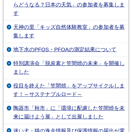
らどうなる？日本の天気」の参加者を募集しま
す
天神の里「キッズ自然体験教室」の参加者を募
集します
地下水のPFOS・PFOAの測定結果について
特別講演会「脱炭素と笠間焼の未来」を開催し
ました
役目を終えた「笠間焼」をアップサイクルしま
す！～サステナブルロード～
陶器市「秋市」に「環境に配慮した笠間焼を未
来に届けよう展」として出展しました
迷い犬・猫の逸走情報及び保護情報の届出が電