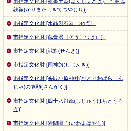
市指定文化財 [墨書土器(ぼくしょどき)、雁股式
鉄鏃(かりまたしきてつやじり)]
市指定文化財 [水晶製石器 34点］
市指定文化財 [蔵骨器（ぞうこつき）］
市指定文化財 [戦旗(せんき)]
市指定文化財 [四神旗(しじんき)]
市指定文化財 [香取小原神社(かとりおばらじん
じゃ)の算額(さんがく)]
市指定文化財 [四十八灯籠(しじゅうはちとうろ
う)]
市指定文化財 [岩間囃子(いわまばやし)]