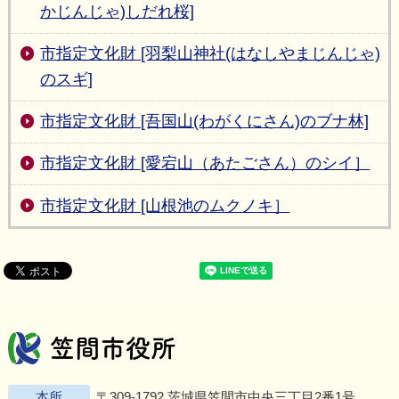
かじんじゃ)しだれ桜]
市指定文化財 [羽梨山神社(はなしやまじんじゃ)
のスギ]
市指定文化財 [吾国山(わがくにさん)のブナ林]
市指定文化財 [愛宕山（あたごさん）のシイ］
市指定文化財 [山根池のムクノキ］
笠間市役所
Twitter
Facebook
Instagram
Youtu
L
本所
〒309-1792 茨城県笠間市中央三丁目2番1号