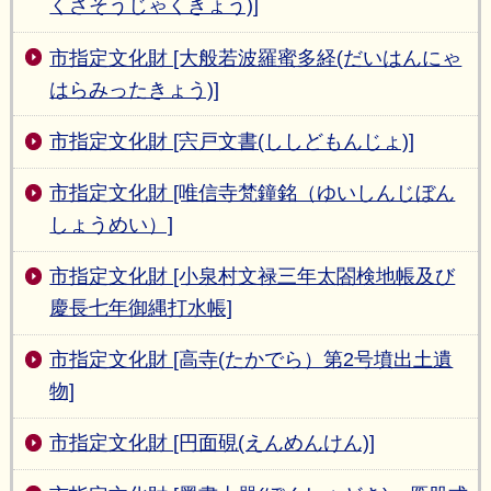
くさそうじゃくきょう)]
市指定文化財 [大般若波羅蜜多経(だいはんにゃ
はらみったきょう)]
市指定文化財 [宍戸文書(ししどもんじょ)]
市指定文化財 [唯信寺梵鐘銘（ゆいしんじぼん
しょうめい）]
市指定文化財 [小泉村文禄三年太閤検地帳及び
慶長七年御縄打水帳]
市指定文化財 [高寺(たかでら）第2号墳出土遺
物]
市指定文化財 [円面硯(えんめんけん)]