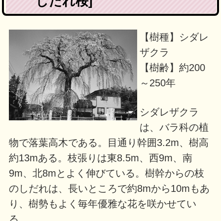
しだれ桜]
【樹種】シダレ
ザクラ
【樹齢】約200
～250年
シダレザクラ
は、バラ科の植
物で落葉高木である。目通り幹囲3.2m、樹高
約13mある。枝張りは東8.5m、西9m、南
9m、北8mとよく伸びている。樹幹からの枝
のしだれは、長いところで約8mから10mもあ
り、樹勢もよく毎年優雅な花を咲かせてい
る。