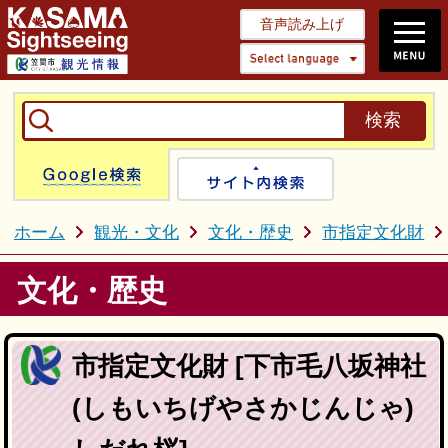
音声読み上げ
Select 
Google検索
サイト内検
ホーム
観光・文化
文化・歴史
市指定文化財
文化・歴史
市指定文化財 [下市毛八坂神社
(しもいちげやさかじんじゃ)