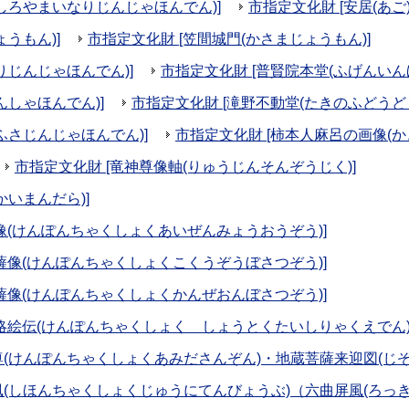
しろやまいなりじんじゃほんでん)]
市指定文化財 [安居(あご
うもん)]
市指定文化財 [笠間城門(かさまじょうもん)]
りじんじゃほんでん)]
市指定文化財 [普賢院本堂(ふげんいん
んしゃほんでん)]
市指定文化財 [滝野不動堂(たきのふどうどう
ふさじんじゃほんでん)]
市指定文化財 [柿本人麻呂の画像(か
市指定文化財 [竜神尊像軸(りゅうじんそんぞうじく)]
かいまんだら)]
像(けんぽんちゃくしょくあいぜんみょうおうぞう)]
薩像(けんぽんちゃくしょくこくうぞうぼさつぞう)]
薩像(けんぽんちゃくしょくかんぜおんぼさつぞう)]
子略絵伝(けんぽんちゃくしょく しょうとくたいしりゃくえでん)
尊(けんぽんちゃくしょくあみださんぞん)・地蔵菩薩来迎図(じぞ
風(しほんちゃくしょくじゅうにてんびょうぶ)（六曲屏風(ろっき