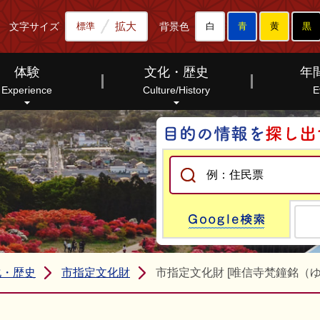
拡大
文字サイズ
背景色
標準
白
青
黄
黒
体験
文化・歴史
年
Experience
Culture/History
E
Go
化・歴史
市指定文化財
市指定文化財 [唯信寺梵鐘銘（