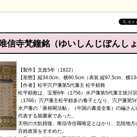
[唯信寺梵鐘銘（ゆいしんじぼんしょ
【製作】文政5年（1822）
【形態】縦34.0cm、横80.5cm（表装 縦97.5cm、横13
【作者】松平宍戸藩第5代藩主 松平頼救
松平頼救は、宝暦6年（1756）水戸藩第5代藩主徳川
（1766）宍戸藩主松平頼多の養子となり、宍戸藩第
水戸藩の「垂裕閣法帖」（中国の書道全集）の編さん
代表する能書家であった。
天明の大飢饉後、唯信寺住職唯定とはかり、北陸地方
百姓政策をすすめた。