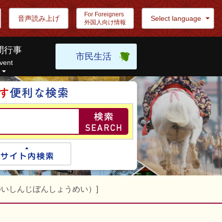
For Foreigners
音声読み上げ
Select language
外国人向け情報
間行事
市民生活
vent
目的の情報を探し
ogle検索
サイト内検索
ゆいしんじぼんしょうめい）]