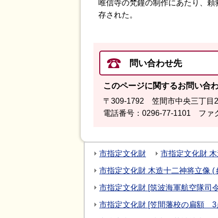
唯信寺の梵鐘の制作にあたり、頼
存された。
問い合わせ先
このページに関するお問い合
〒309-1792 笠間市中央三丁目
電話番号：0296-77-1101 ファク
市指定文化財
市指定文化財 木
市指定文化財 木造十二神将立像 
市指定文化財 [筑波海軍航空隊司
市指定文化財 [笠間藩校の扁額 3