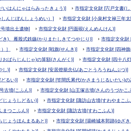
だいはんにゃはらみったきょう)]
市指定文化財 [宍戸文書(し
いしんじぼんしょうめい）]
市指定文化財 [小泉村文禄三年
2号墳出土遺物]
市指定文化財 [円面硯(えんめんけん)]
どき)、雁股式鉄鏃(かりまたしきてつやじり)]
市指定文化財 
き）］
市指定文化財 [戦旗(せんき)]
市指定文化財 [四神旗(
りおばらじんじゃ)の算額(さんがく)]
市指定文化財 [四十八灯
し)]
市指定文化財 [安居燈籠念仏(あごとうろうねんぶつ)]
どるい)]
市指定文化財 [笠間氏累代(かさまうじるいだい)の墓
号古墳(こふん)]
市指定文化財 [山王塚古墳(さんのうづかこふ
どじょうしどるい)]
市指定文化財 [諏訪山古墳(すわやまこふん
んまつこふん)]
市指定文化財 [諏訪古墳(すわこふん)]
らじょうほんまるあと)]
市指定文化財 [湯崎城本郭跡(ゆざき