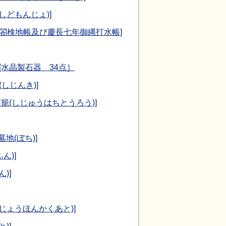
しどもんじょ)]
太閤検地帳及び慶長七年御縄打水帳]
[水晶製石器 34点］
しじんき)]
籠(しじゅうはちとうろう)]
地(ぼち)]
ん)]
)]
じょうほんかくあと)]