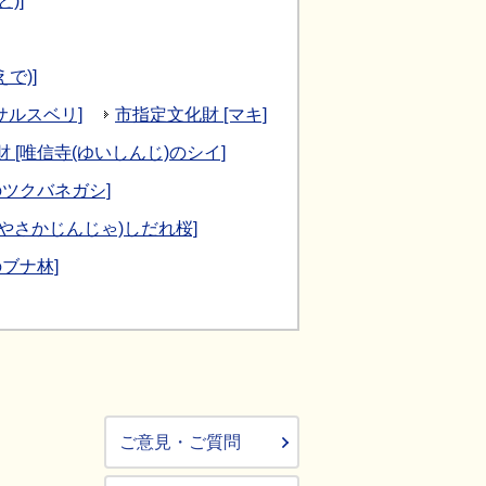
)]
で)]
サルスベリ]
市指定文化財 [マキ]
 [唯信寺(ゆいしんじ)のシイ]
のツクバネガシ]
やさかじんじゃ)しだれ桜]
ブナ林]
ご意見・ご質問