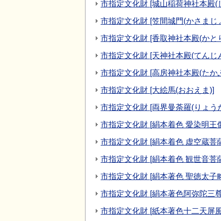
市指定文化財 [城山稲荷神社本殿(
市指定文化財 [笠間城門(かさまじょ
市指定文化財 [香取神社本殿(かと
市指定文化財 [天神社本殿(てんじ
市指定文化財 [高房神社本殿(たか
市指定文化財 [大絵馬(おおえま)]
市指定文化財 [両界曼荼羅(りょう
市指定文化財 [絹本着色 愛染明王
市指定文化財 [絹本着色 虚空蔵菩
市指定文化財 [絹本着色 観世音菩
市指定文化財 [絹本著色 聖徳太
市指定文化財 [絹本著色阿弥陀三
市指定文化財 [紙本著色十二天屏