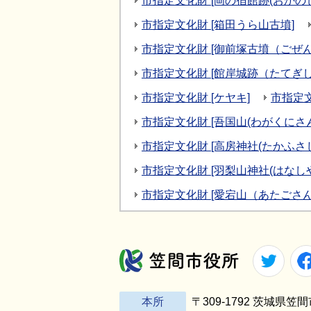
市指定文化財 [岡の宿館跡(おかの
市指定文化財 [箱田うら山古墳]
市指定文化財 [御前塚古墳（ごぜ
市指定文化財 [館岸城跡（たてぎ
市指定文化財 [ケヤキ]
市指定文
市指定文化財 [吾国山(わがくにさ
市指定文化財 [高房神社(たかふさ
市指定文化財 [羽梨山神社(はなし
市指定文化財 [愛宕山（あたごさ
Twitt
笠間市役所
本所
〒309-1792 茨城県