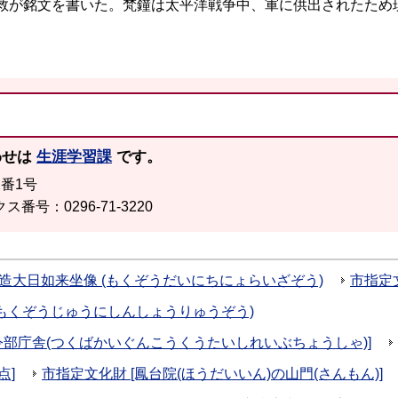
救が銘文を書いた。梵鐘は太平洋戦争中、軍に供出されたため
わせは
生涯学習課
です。
2番1号
ス番号：0296-71-3220
造大日如来坐像 (もくぞうだいにちにょらいざぞう)
市指定
(もくぞうじゅうにしんしょうりゅうぞう)
令部庁舎(つくばかいぐんこうくうたいしれいぶちょうしゃ)]
点]
市指定文化財 [鳳台院(ほうだいいん)の山門(さんもん)]