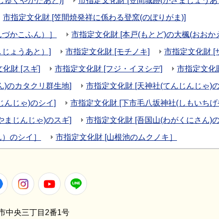
しゅくやかたあと)]
市指定文化財 [笠間城跡(かさまじょうあと
市指定文化財 [笠間焼発祥に係わる登窯(のぼりがま)]
んづかこふん）］
市指定文化財 [本戸(もとど)の大楓(おおかえ
しじょうあと）]
市指定文化財 [モチノキ]
市指定文化財 [
化財 [スギ]
市指定文化財 [フジ・イヌシデ]
市指定文化財
ん)のカタクリ群生地]
市指定文化財 [天神社(てんじんじゃ)
じんじゃ)のシイ]
市指定文化財 [下市毛八坂神社(しもいちげ
やまじんじゃ)のスギ]
市指定文化財 [吾国山(わがくにさん)の
ん）のシイ］
市指定文化財 [山根池のムクノキ］
er
Facebook
Instagram
Youtube
LINE
笠間市中央三丁目2番1号