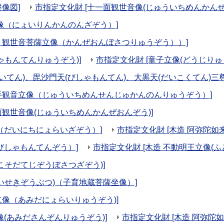
像図]
市指定文化財 [十一面観世音像(じゅういちめんかんぜ
坐像（にょいりんかんのんざぞう）]
 観世音菩薩立像（かんぜおんぼさつりゅうぞう））]
ゃもんてんりゅうぞう)]
市指定文化財 [童子立像(どうじりゅ
いてん)、毘沙門天(びしゃもんてん)、大黒天(だいこくてん)三尊(
手観音立像（じゅういちめんせんじゅかんのんりゅうぞう）]
面観世音像(じゅういちめんかんぜおんぞう)]
像（だいにちにょらいざぞう）]
市指定文化財 [木造 阿弥陀如
びしゃもんてんぞう）]
市指定文化財 [木造 不動明王立像(
こそだてじぞうぼさつざぞう)]
ないせきぞうぶつ)（子育地蔵菩薩坐像）]
立像（あみだにょらいりゅうぞう)]
像(あみださんぞんりゅうぞう)]
市指定文化財 [木造 阿弥陀