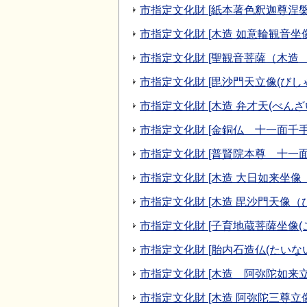
市指定文化財 [紙本著色釈迦尊涅槃
市指定文化財 [木造 如意輪観音
市指定文化財 [聖観音菩薩（木造
市指定文化財 [毘沙門天立像(びし
市指定文化財 [木造 弁才天(べんざ
市指定文化財 [金銅仏 十一面千
市指定文化財 [普賢院本尊 十一
市指定文化財 [木造 大日如来坐
市指定文化財 [木造 毘沙門天像（
市指定文化財 [子育地蔵菩薩坐像(
市指定文化財 [胎内石造仏(たい
市指定文化財 [木造 阿弥陀如来
市指定文化財 [木造 阿弥陀三尊立