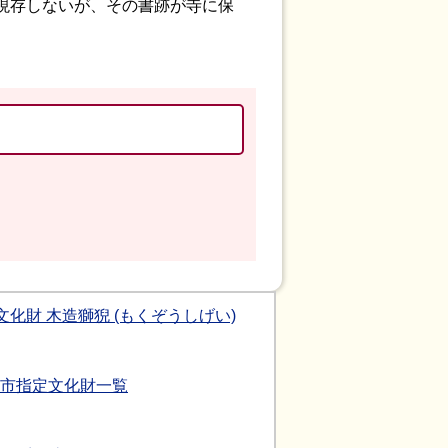
現存しないが、その書跡が寺に保
文化財 木造獅猊 (もくぞうしげい)
市指定文化財一覧