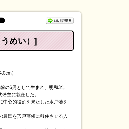
LINEで送る
うめい）]
4.0cm）
宗翰の6男として生まれ、明和3年
5代藩主に就任した。
に中心的役割を果たした水戸藩を
の農民を宍戸藩領に移住させる入