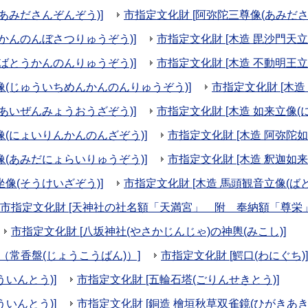
(あみださんぞんぞう)]
市指定文化財 [阿弥陀三尊像(あみださ
(かんのんぼさつりゅうぞう)]
市指定文化財 [木造 毘沙門天
(ばとうかんのんりゅうぞう)]
市指定文化財 [木造 不動明王
像(じゅういちめんかんのんりゅうぞう)]
市指定文化財 [木造
(あいぜんみょうおうざぞう)]
市指定文化財 [木造 如来立像(
像(にょいりんかんのんざぞう)]
市指定文化財 [木造 阿弥陀
像(あみだにょらいりゅうぞう)]
市指定文化財 [木造 釈迦如
坐像(そうけいざぞう)]
市指定文化財 [木造 馬頭観音立像(ば
市指定文化財 [天神社の社名額「天満宮」 附 奉納額「尊栄」
市指定文化財 [八坂神社(やさかじんじゃ)の神輿(みこし)]
)（常香盤(じょうこうばん)）]
市指定文化財 [鰐口(わにぐち)]
ういんとう)]
市指定文化財 [五輪石塔(ごりんせきとう)]
ういんとう)]
市指定文化財 [銅造 檜垣秋草双雀鏡(ひがきあ