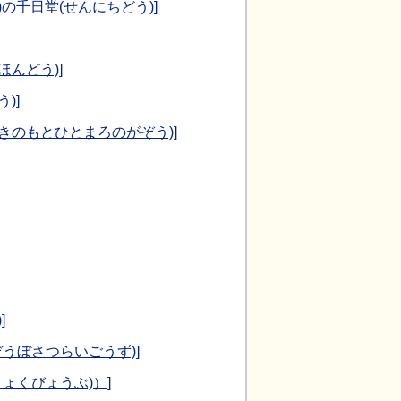
)の千日堂(せんにちどう)]
ほんどう)]
)]
きのもとひとまろのがぞう)]
]
うぼさつらいごうず)]
ょくびょうぶ)）]