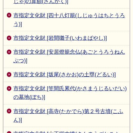
じゃ)の算額(さんがく)]
市指定文化財 [四十八灯籠(しじゅうはちとうろ
う)]
市指定文化財 [岩間囃子(いわまばやし)]
市指定文化財 [安居燈籠念仏(あごとうろうねん
ぶつ)]
市指定文化財 [坂尾(さかお)の土塁(どるい)]
市指定文化財 [笠間氏累代(かさまうじるいだい)
の墓地(ぼち)]
市指定文化財 [高寺(たかでら)第２号古墳(こふ
ん)]