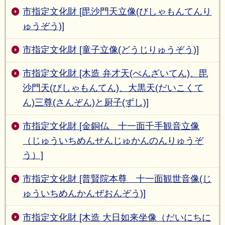
市指定文化財 [毘沙門天立像(びしゃもんてんり
ゅうぞう)]
市指定文化財 [童子立像(どうじりゅうぞう)]
市指定文化財 [木造 弁才天(べんざいてん)、毘
沙門天(びしゃもんてん)、大黒天(だいこくて
ん)三尊(さんぞん)と厨子(ずし)]
市指定文化財 [金銅仏 十一面千手観音立像
（じゅういちめんせんじゅかんのんりゅうぞ
う）]
市指定文化財 [普賢院本尊 十一面観世音像(じ
ゅういちめんかんぜおんぞう)]
市指定文化財 [木造 大日如来坐像（だいにちに