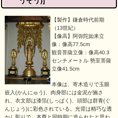
うぞう)]
【製作】鎌倉時代前期
（13世紀）
【像高】阿弥陀如来立
像：像高77.5cm
観音菩薩立像：像高40.3
センチメートル 勢至菩薩
立像41.5cm
本像は、寄木造りで玉眼
嵌入(かんにゅう)、肉身部には金泥が施さ
れ、衣文部は漆箔(しっぱく)、頭部は群青(ぐ
んじょう)に彩色されている。光背は精巧な透
かし彫りで、本尊と同時期に造られたと思わ