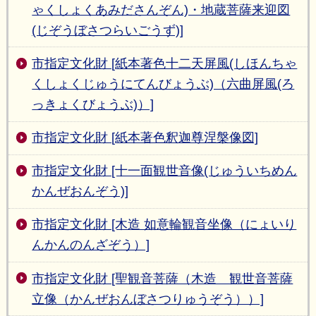
ゃくしょくあみださんぞん)・地蔵菩薩来迎図
(じぞうぼさつらいごうず)]
市指定文化財 [紙本著色十二天屏風(しほんちゃ
くしょくじゅうにてんびょうぶ)（六曲屏風(ろ
っきょくびょうぶ)）]
市指定文化財 [紙本著色釈迦尊涅槃像図]
市指定文化財 [十一面観世音像(じゅういちめん
かんぜおんぞう)]
市指定文化財 [木造 如意輪観音坐像（にょいり
んかんのんざぞう）]
市指定文化財 [聖観音菩薩（木造 観世音菩薩
立像（かんぜおんぼさつりゅうぞう））]