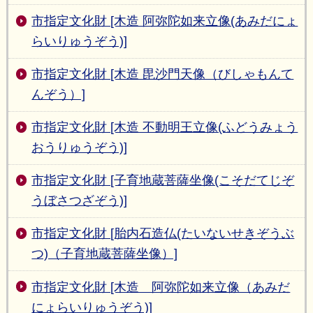
市指定文化財 [木造 阿弥陀如来立像(あみだにょ
らいりゅうぞう)]
市指定文化財 [木造 毘沙門天像（びしゃもんて
んぞう）]
市指定文化財 [木造 不動明王立像(ふどうみょう
おうりゅうぞう)]
市指定文化財 [子育地蔵菩薩坐像(こそだてじぞ
うぼさつざぞう)]
市指定文化財 [胎内石造仏(たいないせきぞうぶ
つ)（子育地蔵菩薩坐像）]
市指定文化財 [木造 阿弥陀如来立像（あみだ
にょらいりゅうぞう)]