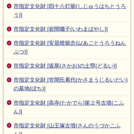
市指定文化財 [四十八灯籠(しじゅうはちとうろ
う)]
市指定文化財 [岩間囃子(いわまばやし)]
市指定文化財 [安居燈籠念仏(あごとうろうねん
ぶつ)]
市指定文化財 [坂尾(さかお)の土塁(どるい)]
市指定文化財 [笠間氏累代(かさまうじるいだい)
の墓地(ぼち)]
市指定文化財 [高寺(たかでら)第２号古墳(こふ
ん)]
市指定文化財 [山王塚古墳(さんのうづかこふ