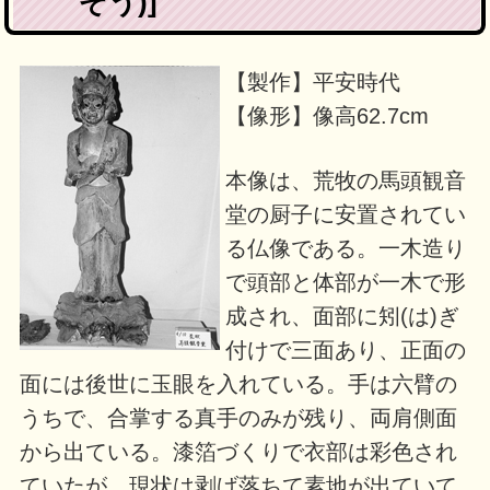
ぞう)]
【製作】平安時代
【像形】像高62.7cm
本像は、荒牧の馬頭観音
堂の厨子に安置されてい
る仏像である。一木造り
で頭部と体部が一木で形
成され、面部に矧(は)ぎ
付けで三面あり、正面の
面には後世に玉眼を入れている。手は六臂の
うちで、合掌する真手のみが残り、両肩側面
から出ている。漆箔づくりで衣部は彩色され
ていたが、現状は剥げ落ちて素地が出ていて