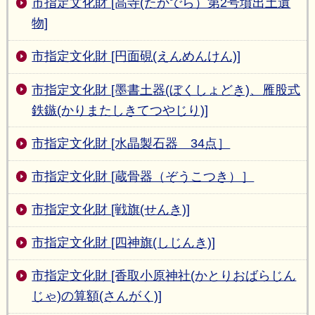
市指定文化財 [高寺(たかでら）第2号墳出土遺
物]
市指定文化財 [円面硯(えんめんけん)]
市指定文化財 [墨書土器(ぼくしょどき)、雁股式
鉄鏃(かりまたしきてつやじり)]
市指定文化財 [水晶製石器 34点］
市指定文化財 [蔵骨器（ぞうこつき）］
市指定文化財 [戦旗(せんき)]
市指定文化財 [四神旗(しじんき)]
市指定文化財 [香取小原神社(かとりおばらじん
じゃ)の算額(さんがく)]