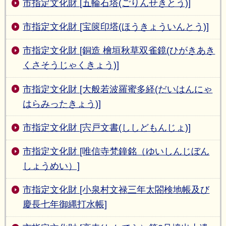
市指定文化財 [五輪石塔(ごりんせきとう)]
市指定文化財 [宝篋印塔(ほうきょういんとう)]
市指定文化財 [銅造 檜垣秋草双雀鏡(ひがきあき
くさそうじゃくきょう)]
市指定文化財 [大般若波羅蜜多経(だいはんにゃ
はらみったきょう)]
市指定文化財 [宍戸文書(ししどもんじょ)]
市指定文化財 [唯信寺梵鐘銘（ゆいしんじぼん
しょうめい）]
市指定文化財 [小泉村文禄三年太閤検地帳及び
慶長七年御縄打水帳]