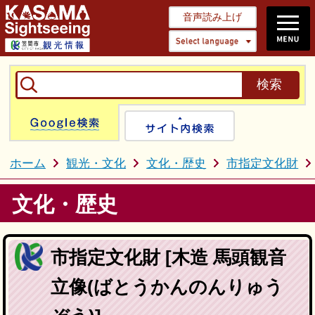
音声読み上げ
Select 
Google検索
サイト内検
ホーム
観光・文化
文化・歴史
市指定文化財
文化・歴史
市指定文化財 [木造 馬頭観音
立像(ばとうかんのんりゅう