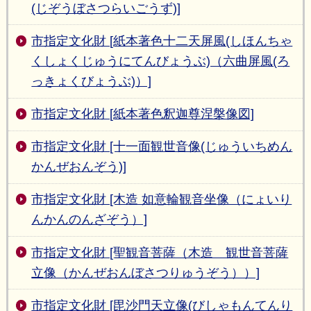
(じぞうぼさつらいごうず)]
市指定文化財 [紙本著色十二天屏風(しほんちゃ
くしょくじゅうにてんびょうぶ)（六曲屏風(ろ
っきょくびょうぶ)）]
市指定文化財 [紙本著色釈迦尊涅槃像図]
市指定文化財 [十一面観世音像(じゅういちめん
かんぜおんぞう)]
市指定文化財 [木造 如意輪観音坐像（にょいり
んかんのんざぞう）]
市指定文化財 [聖観音菩薩（木造 観世音菩薩
立像（かんぜおんぼさつりゅうぞう））]
市指定文化財 [毘沙門天立像(びしゃもんてんり