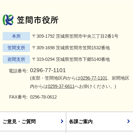
笠間市役所
Twitter
Facebook
Instagram
Youtu
L
本所
〒309-1792 茨城県笠間市中央三丁目2番1号
笠間支所
〒309-1698 茨城県笠間市笠間1532番地
岩間支所
〒319-0294 茨城県笠間市下郷5140番地
0296-77-1101
電話番号:
(友部・笠間地区内からは
0296-77-1101
、岩間地区
内からは
0299-37-6611
へお掛けください。)
FAX番号:
0296-78-0612
ご意見・ご質問
各課ご案内