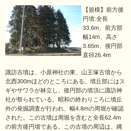
【規模】前方後
円墳:全長
33.6m、前方部
幅14m、高さ
3.65m、後円部
直径26.4m
諏訪古墳は、小原神社の東、山王塚古墳から
北西300mほどのところにある。墳丘部にはス
ギやサワラが林立し、後円部の墳頂に諏訪神
社が祭られている。昭和の終わりころに墳丘
外の発掘調査が行われ、幅4.8mの周堀が確認
された。この古墳は周堀を含むと全長62.4m
の前方後円墳である。この古墳の周辺は、縄