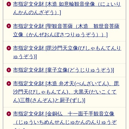
市指定文化財 [木造 如意輪観音坐像（にょいり
んかんのんざぞう）]
市指定文化財 [聖観音菩薩（木造 観世音菩薩
立像（かんぜおんぼさつりゅうぞう））]
市指定文化財 [毘沙門天立像(びしゃもんてんり
ゅうぞう)]
市指定文化財 [童子立像(どうじりゅうぞう)]
市指定文化財 [木造 弁才天(べんざいてん)、毘
沙門天(びしゃもんてん)、大黒天(だいこくて
ん)三尊(さんぞん)と厨子(ずし)]
市指定文化財 [金銅仏 十一面千手観音立像
（じゅういちめんせんじゅかんのんりゅうぞ