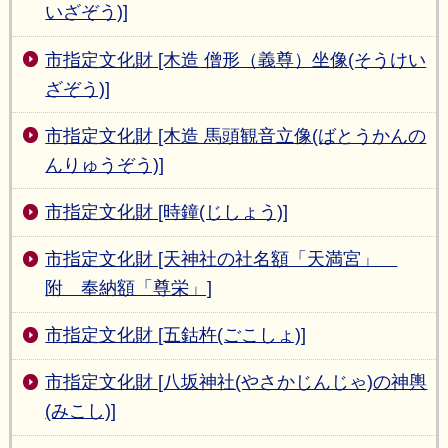
いざぞう)]
市指定文化財 [木造 僧形（義尊）坐像(そうけい
ざぞう)]
市指定文化財 [木造 馬頭観音立像(ばとうかんの
んりゅうぞう)]
市指定文化財 [時鐘(じしょう)]
市指定文化財 [天神社の社名額「天満宮」
附 奉納額「尊栄」]
市指定文化財 [五鈷杵(ごこしょ)]
市指定文化財 [八坂神社(やさかじんじゃ)の神輿
(みこし)]