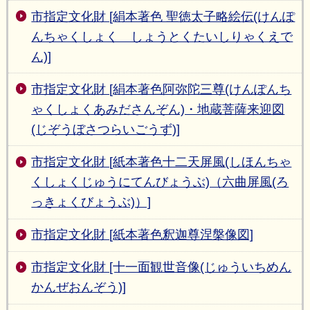
市指定文化財 [絹本著色 聖徳太子略絵伝(けんぽ
んちゃくしょく しょうとくたいしりゃくえで
ん)]
市指定文化財 [絹本著色阿弥陀三尊(けんぽんち
ゃくしょくあみださんぞん)・地蔵菩薩来迎図
(じぞうぼさつらいごうず)]
市指定文化財 [紙本著色十二天屏風(しほんちゃ
くしょくじゅうにてんびょうぶ)（六曲屏風(ろ
っきょくびょうぶ)）]
市指定文化財 [紙本著色釈迦尊涅槃像図]
市指定文化財 [十一面観世音像(じゅういちめん
かんぜおんぞう)]