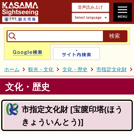
音声読み上げ
Select 
Google検索
サイト内検
ホーム
観光・文化
文化・歴史
市指定文化財
文化・歴史
市指定文化財 [宝篋印塔(ほう
きょういんとう)]