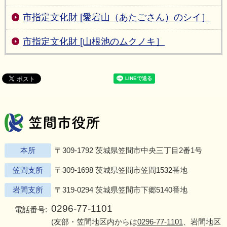
市指定文化財 [愛宕山（あたごさん）のシイ］
市指定文化財 [山根池のムクノキ］
笠間市役所
Twitter
Facebook
Instagram
Youtu
L
本所
〒309-1792 茨城県笠間市中央三丁目2番1号
笠間支所
〒309-1698 茨城県笠間市笠間1532番地
岩間支所
〒319-0294 茨城県笠間市下郷5140番地
0296-77-1101
電話番号:
(友部・笠間地区内からは
0296-77-1101
、岩間地区