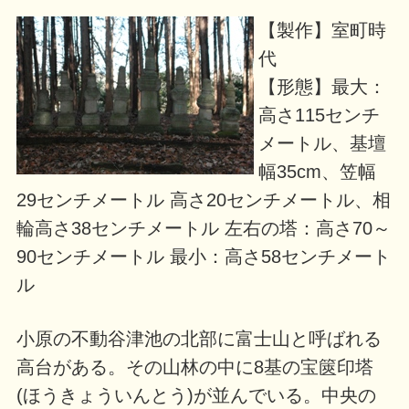
【製作】室町時
代
【形態】最大：
高さ115センチ
メートル、基壇
幅35cm、笠幅
29センチメートル 高さ20センチメートル、相
輪高さ38センチメートル 左右の塔：高さ70～
90センチメートル 最小：高さ58センチメート
ル
小原の不動谷津池の北部に富士山と呼ばれる
高台がある。その山林の中に8基の宝篋印塔
(ほうきょういんとう)が並んでいる。中央の