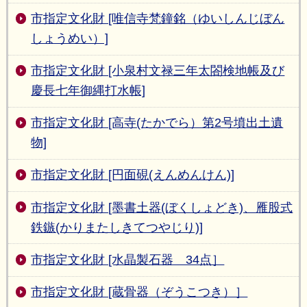
市指定文化財 [唯信寺梵鐘銘（ゆいしんじぼん
しょうめい）]
市指定文化財 [小泉村文禄三年太閤検地帳及び
慶長七年御縄打水帳]
市指定文化財 [高寺(たかでら）第2号墳出土遺
物]
市指定文化財 [円面硯(えんめんけん)]
市指定文化財 [墨書土器(ぼくしょどき)、雁股式
鉄鏃(かりまたしきてつやじり)]
市指定文化財 [水晶製石器 34点］
市指定文化財 [蔵骨器（ぞうこつき）］