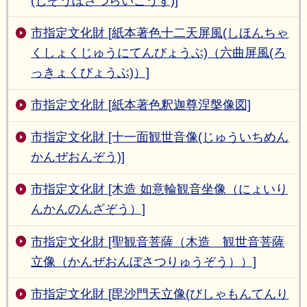
(じぞうぼさつらいごうず)]
市指定文化財 [紙本著色十二天屏風(しほんちゃ
くしょくじゅうにてんびょうぶ)（六曲屏風(ろ
っきょくびょうぶ)）]
市指定文化財 [紙本著色釈迦尊涅槃像図]
市指定文化財 [十一面観世音像(じゅういちめん
かんぜおんぞう)]
市指定文化財 [木造 如意輪観音坐像（にょいり
んかんのんざぞう）]
市指定文化財 [聖観音菩薩（木造 観世音菩薩
立像（かんぜおんぼさつりゅうぞう））]
市指定文化財 [毘沙門天立像(びしゃもんてんり