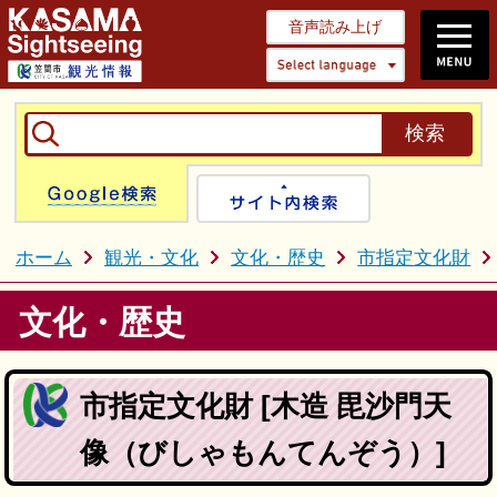
音声読み上げ
Select 
Google検索
サイト内検
ホーム
観光・文化
文化・歴史
市指定文化財
文化・歴史
市指定文化財 [木造 毘沙門天
像（びしゃもんてんぞう）]