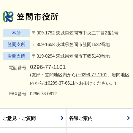
笠間市役所
Twitter
Facebook
Instagram
Youtu
L
本所
〒309-1792 茨城県笠間市中央三丁目2番1号
笠間支所
〒309-1698 茨城県笠間市笠間1532番地
岩間支所
〒319-0294 茨城県笠間市下郷5140番地
0296-77-1101
電話番号:
(友部・笠間地区内からは
0296-77-1101
、岩間地区
内からは
0299-37-6611
へお掛けください。)
FAX番号:
0296-78-0612
ご意見・ご質問
各課ご案内