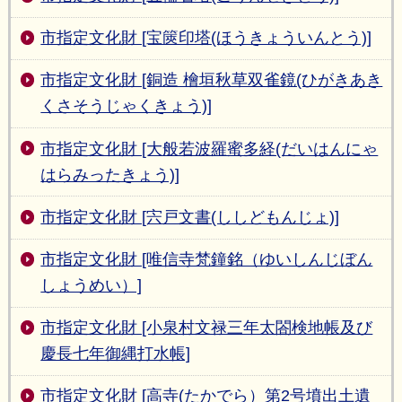
市指定文化財 [宝篋印塔(ほうきょういんとう)]
市指定文化財 [銅造 檜垣秋草双雀鏡(ひがきあき
くさそうじゃくきょう)]
市指定文化財 [大般若波羅蜜多経(だいはんにゃ
はらみったきょう)]
市指定文化財 [宍戸文書(ししどもんじょ)]
市指定文化財 [唯信寺梵鐘銘（ゆいしんじぼん
しょうめい）]
市指定文化財 [小泉村文禄三年太閤検地帳及び
慶長七年御縄打水帳]
市指定文化財 [高寺(たかでら）第2号墳出土遺