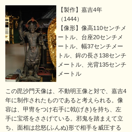
【製作】嘉吉4年
（1444）
【像形】像高110センチメ
ートル、台座20センチメ
ートル、幅37センチメー
トル、鉾の長さ138センチ
メートル、光背135センチ
メートル
この毘沙門天像は、不動明王像と対で、嘉吉4
年に制作されたものであると考えられる。像
容は、甲冑をつけ右手に戟(げき)を持ち、左
手に宝塔をささげている。邪鬼を踏まえて立
ち、面相は忿怒(ふんぬ)形で相手を威圧する