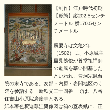
【制作】江戸時代初期
【形態】縦202.5センチ
メートル 横170.5セン
チメートル
廣慶寺は文亀2年
（1502）に、小原城主
里見義俊が養堂祖禅師
の道風を慕い開基した
といわれ、曹洞宗鳳台
院の末寺である。友部・内原・岩間地区の寺
院を参詣する「新秩父三十四番」では、八番
住吉山小原院廣慶寺とある。
紙本著色釈迦尊涅槃像図は箱の蓋表紙に、正