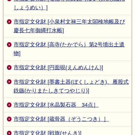
しょうめい）]
市指定文化財 [小泉村文禄三年太閤検地帳及び
慶長七年御縄打水帳]
市指定文化財 [高寺(たかでら）第2号墳出土遺
物]
市指定文化財 [円面硯(えんめんけん)]
市指定文化財 [墨書土器(ぼくしょどき)、雁股式
鉄鏃(かりまたしきてつやじり)]
市指定文化財 [水晶製石器 34点］
市指定文化財 [蔵骨器（ぞうこつき）］
市指定文化財 [戦旗(せんき)]