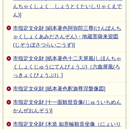
んちゃくしょく しょうとくたいしりゃくえで
ん)]
市指定文化財 [絹本著色阿弥陀三尊(けんぽんち
ゃくしょくあみださんぞん)・地蔵菩薩来迎図
(じぞうぼさつらいごうず)]
市指定文化財 [紙本著色十二天屏風(しほんちゃ
くしょくじゅうにてんびょうぶ)（六曲屏風(ろ
っきょくびょうぶ)）]
市指定文化財 [紙本著色釈迦尊涅槃像図]
市指定文化財 [十一面観世音像(じゅういちめん
かんぜおんぞう)]
市指定文化財 [木造 如意輪観音坐像（にょいり