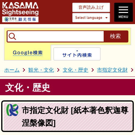
音声読み上げ
Select 
Google検索
サイト内検
ホーム
観光・文化
文化・歴史
市指定文化財
文化・歴史
市指定文化財 [紙本著色釈迦尊
涅槃像図]