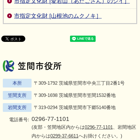
市指定文化財 [愛宕山（あたごさん）のシイ］
市指定文化財 [山根池のムクノキ］
笠間市役所
Twitter
Facebook
Instagram
Youtu
L
本所
〒309-1792 茨城県笠間市中央三丁目2番1号
笠間支所
〒309-1698 茨城県笠間市笠間1532番地
岩間支所
〒319-0294 茨城県笠間市下郷5140番地
0296-77-1101
電話番号:
(友部・笠間地区内からは
0296-77-1101
、岩間地区
内からは
0299-37-6611
へお掛けください。)