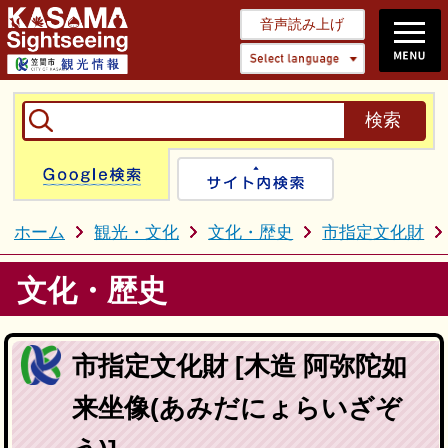
音声読み上げ
Select 
Google検索
サイト内検
ホーム
観光・文化
文化・歴史
市指定文化財
文化・歴史
市指定文化財 [木造 阿弥陀如
来坐像(あみだにょらいざぞ