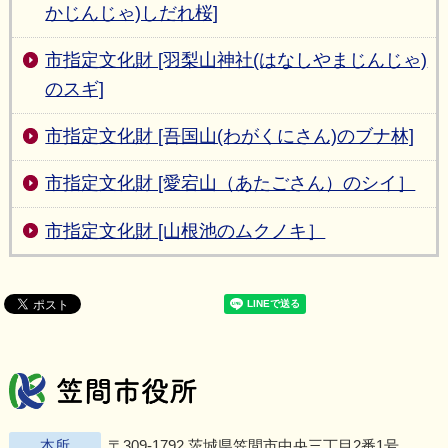
かじんじゃ)しだれ桜]
市指定文化財 [羽梨山神社(はなしやまじんじゃ)
のスギ]
市指定文化財 [吾国山(わがくにさん)のブナ林]
市指定文化財 [愛宕山（あたごさん）のシイ］
市指定文化財 [山根池のムクノキ］
笠間市役所
Twitter
Facebook
Instagram
Youtu
L
本所
〒309-1792 茨城県笠間市中央三丁目2番1号