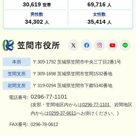
笠間市役所
X
Facebook
Instagram
Youtu
L
本所
〒309-1792 茨城県笠間市中央三丁目2番1号
笠間支所
〒309-1698 茨城県笠間市笠間1532番地
岩間支所
〒319-0294 茨城県笠間市下郷5140番地
0296-77-1101
電話番号:
(友部・笠間地区内からは
0296-77-1101
、岩間地区
内からは
0299-37-6611
へお掛けください。)
FAX番号:
0296-78-0612