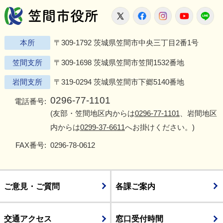
笠間市役所
X
Facebook
Instagram
Youtu
L
本所
〒309-1792 茨城県笠間市中央三丁目2番1号
笠間支所
〒309-1698 茨城県笠間市笠間1532番地
岩間支所
〒319-0294 茨城県笠間市下郷5140番地
0296-77-1101
電話番号:
(友部・笠間地区内からは
0296-77-1101
、岩間地区
内からは
0299-37-6611
へお掛けください。)
FAX番号:
0296-78-0612
ご意見・ご質問
各課ご案内
交通アクセス
窓口受付時間