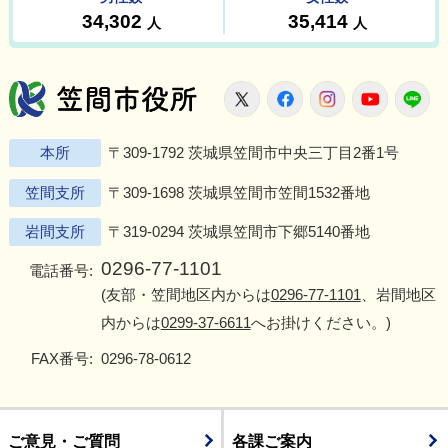
笠間市役所
X
Facebook
Instagram
Youtu
L
本所
〒309-1792 茨城県笠間市中央三丁目2番1号
笠間支所
〒309-1698 茨城県笠間市笠間1532番地
岩間支所
〒319-0294 茨城県笠間市下郷5140番地
0296-77-1101
電話番号:
(友部・笠間地区内からは
0296-77-1101
、岩間地区
内からは
0299-37-6611
へお掛けください。)
FAX番号:
0296-78-0612
ご意見・ご質問
各課ご案内