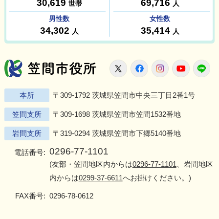
笠間市役所
X
Facebook
Instagram
Youtu
L
本所
〒309-1792 茨城県笠間市中央三丁目2番1号
笠間支所
〒309-1698 茨城県笠間市笠間1532番地
岩間支所
〒319-0294 茨城県笠間市下郷5140番地
0296-77-1101
電話番号:
(友部・笠間地区内からは
0296-77-1101
、岩間地区
内からは
0299-37-6611
へお掛けください。)
FAX番号:
0296-78-0612