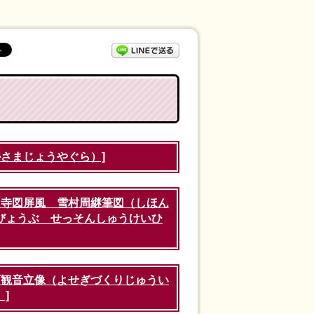
LINEで送る
かさまじょうやぐら）]
山寺図屏風 雪村周継筆図（しほん
びょうぶ せっそんしゅうけいひ
面観音立像（よせぎづくりじゅうい
]