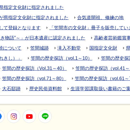
県指定文化財に指定されました
が県指定文化財に指定されました
合気道開祖、修練の地
して登録となります
「笠間市の文化財」冊子を販売してい
焼き物語”～」が日本遺産に認定されました
高齢者芸術鑑賞
焼について
笠間城跡
滝入不動堂
国指定文化財
れきし）」
笠間の歴史探訪（vol.1～10）
笠間の歴史探訪（
笠間の歴史探訪（Vol.31～40）
笠間の歴史探訪（vol.41～
笠間の歴史探訪（vol.71～80）
笠間の歴史探訪（vol.61～
大石邸跡
歴史民俗資料館
生涯学習課取扱い書籍のご
er
Facebook
Instagram
Youtube
LINE