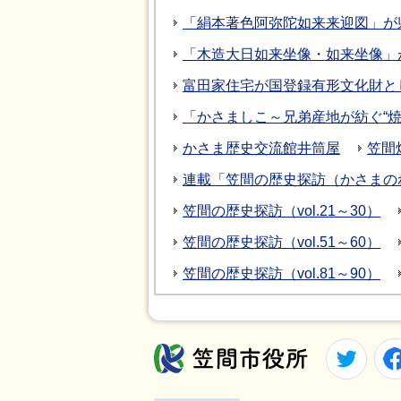
「絹本著色阿弥陀如来来迎図」が
「木造大日如来坐像・如来坐像」
富田家住宅が国登録有形文化財と
「かさましこ～兄弟産地が紡ぐ“
かさま歴史交流館井筒屋
笠間
連載「笠間の歴史探訪（かさまの
笠間の歴史探訪（vol.21～30）
笠間の歴史探訪（vol.51～60）
笠間の歴史探訪（vol.81～90）
Twitt
笠間市役所