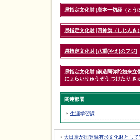
県指定文化財 [唐本一切経（とう
県指定文化財 [四神旗（しじんき）
県指定文化財 [八重(やえ)のフジ]
県指定文化財 [銅造阿弥陀如来立像
にょらいりゅうぞう つけたり きゅ
関連部署
生涯学習課
大日堂が国登録有形文化財として