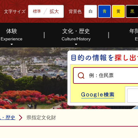
拡大
文字サイズ
背景色
標準
白
青
黄
黒
体験
文化・歴史
年
Experience
Culture/History
E
Go
化・歴史
県指定文化財