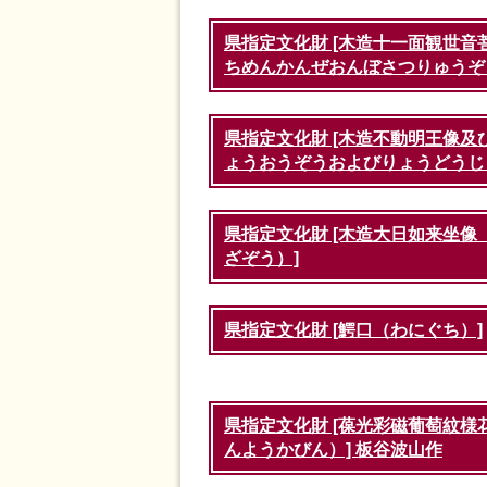
県指定文化財 [木造十一面観世
ちめんかんぜおんぼさつりゅうぞ
県指定文化財 [木造不動明王像
ょうおうぞうおよびりょうどうじ
県指定文化財 [木造大日如来坐
ざぞう）]
県指定文化財 [鰐口（わにぐち）]
県指定文化財 [葆光彩磁葡萄紋
んようかびん）] 板谷波山作