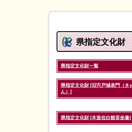
県指定文化財
県指定文化財一覧
県指定文化財 [旧宍戸城表門（
ん）]
県指定文化財 [木造佐白観音坐像]