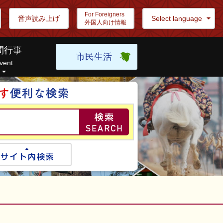
For Foreigners
音声読み上げ
Select language
外国人向け情報
間行事
市民生活
vent
目的の情報を探し
ogle検索
サイト内検索