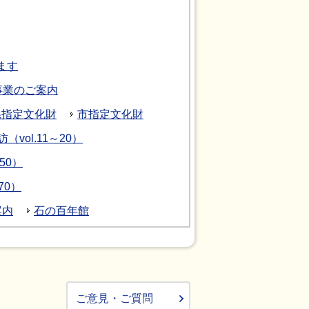
ます
事業のご案内
県指定文化財
市指定文化財
vol.11～20）
50）
70）
案内
石の百年館
ご意見・ご質問