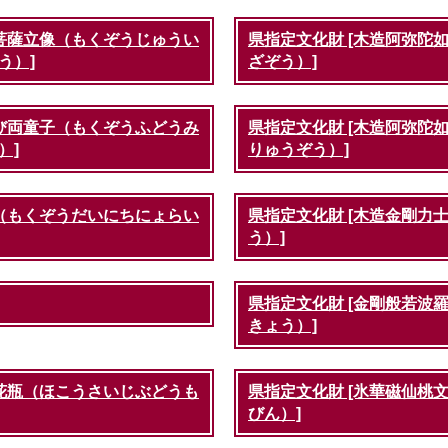
音菩薩立像（もくぞうじゅうい
県指定文化財 [木造阿弥陀
う）]
ざぞう）]
及び両童子（もくぞうふどうみ
県指定文化財 [木造阿弥陀
）]
りゅうぞう）]
像（もくぞうだいにちにょらい
県指定文化財 [木造金剛力
う）]
県指定文化財 [金剛般若波
きょう）]
様花瓶（ほこうさいじぶどうも
県指定文化財 [氷華磁仙桃
びん）]