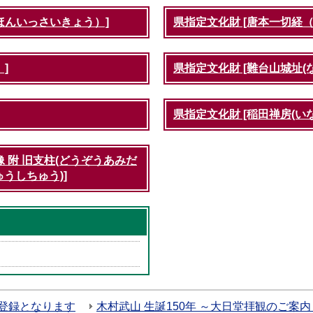
ほんいっさいきょう）]
県指定文化財 [唐本一切経
]
県指定文化財 [難台山城址(
県指定文化財 [稲田禅房(い
 附 旧支柱(どうぞうあみだ
うしちゅう)]
登録となります
木村武山 生誕150年 ～大日堂拝観のご案内