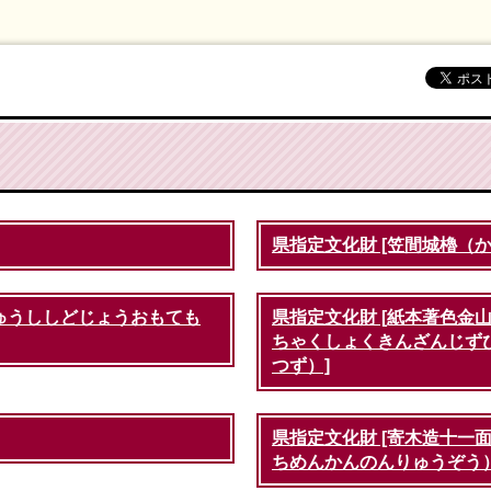
県指定文化財 [笠間城櫓（
きゅうししどじょうおもても
県指定文化財 [紙本著色金
ちゃくしょくきんざんじず
つず）]
県指定文化財 [寄木造十一
ちめんかんのんりゅうぞう）