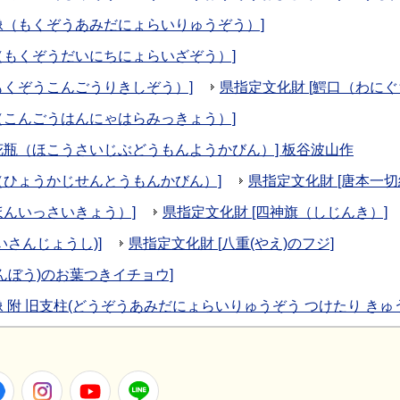
像（もくぞうあみだにょらいりゅうぞう）]
（もくぞうだいにちにょらいざぞう）]
もくぞうこんごうりきしぞう）]
県指定文化財 [鰐口（わにぐ
（こんごうはんにゃはらみっきょう）]
花瓶（ほこうさいじぶどうもんようかびん）] 板谷波山作
（ひょうかじせんとうもんかびん）]
県指定文化財 [唐本一
ほんいっさいきょう）]
県指定文化財 [四神旗（しじんき）]
いさんじょうし)]
県指定文化財 [八重(やえ)のフジ]
んぼう)のお葉つきイチョウ]
 附 旧支柱(どうぞうあみだにょらいりゅうぞう つけたり きゅう
er
Facebook
Instagram
Youtube
LINE