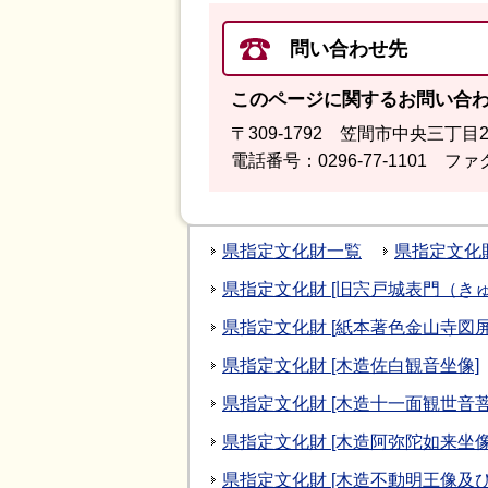
問い合わせ先
このページに関するお問い合
〒309-1792 笠間市中央三丁目
電話番号：0296-77-1101 ファク
県指定文化財一覧
県指定文化
県指定文化財 [旧宍戸城表門（き
県指定文化財 [紙本著色金山寺
県指定文化財 [木造佐白観音坐像]
県指定文化財 [木造十一面観世音
県指定文化財 [木造阿弥陀如来坐
県指定文化財 [木造不動明王像及