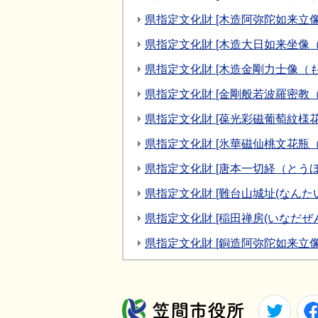
県指定文化財 [木造阿弥陀如来立
県指定文化財 [木造大日如来坐像
県指定文化財 [木造金剛力士像（
県指定文化財 [金剛般若波羅密教
県指定文化財 [葆光彩磁葡萄紋様
県指定文化財 [氷華磁仙桃文花瓶
県指定文化財 [唐本一切経（とう
県指定文化財 [難台山城址(なんた
県指定文化財 [稲田禅房(いなだぜ
県指定文化財 [銅造阿弥陀如来立像
Twitt
笠間市役所