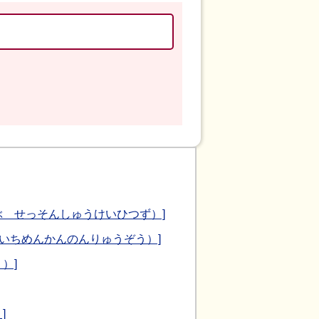
ぶ せっそんしゅうけいひつず）]
いちめんかんのんりゅうぞう）]
）]
]