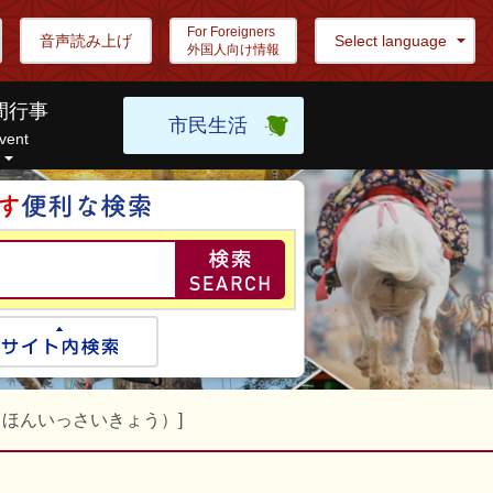
For Foreigners
音声読み上げ
Select language
外国人向け情報
間行事
市民生活
vent
目的の情報を探し
ogle検索
サイト内検索
うほんいっさいきょう）]