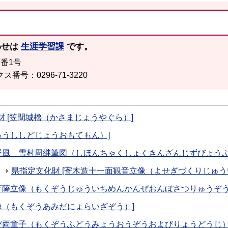
わせは
生涯学習課
です。
2番1号
ス番号：0296-71-3220
財 [笠間城櫓（かさまじょうやぐら）]
ゅうししどじょうおもてもん）]
図屏風 雪村周継筆図（しほんちゃくしょくきんざんじずびょう
県指定文化財 [寄木造十一面観音立像（よせぎづくりじゅう
菩薩立像（もくぞうじゅういちめんかんぜおんぼさつりゅうぞう
像（もくぞうあみだにょらいざぞう）]
び両童子（もくぞうふどうみょうおうぞうおよびりょうどうじ）