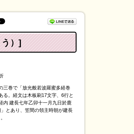
LINEで送る
う）]
折
の三巻で「放光般若波羅蜜多経巻
る。経文は木板刷17文字、6行と
経内 建長七年乙卯十一月九日於鹿
朝」とあり、笠間の領主時朝が建長
る。