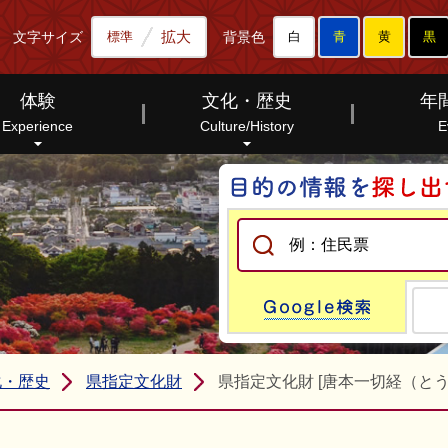
拡大
文字サイズ
背景色
標準
白
青
黄
黒
体験
文化・歴史
年
Experience
Culture/History
E
Go
化・歴史
県指定文化財
県指定文化財 [唐本一切経（と