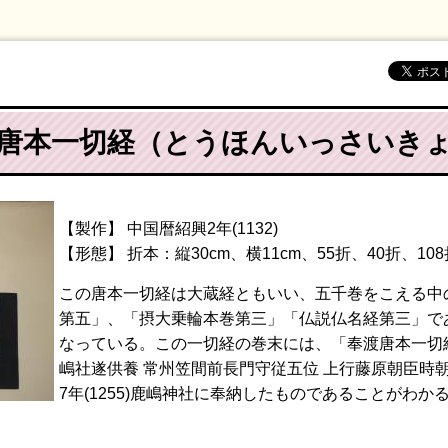
[唐本一切経（とうほんいっさいきょ
【製作】 中国暦紹興2年(1132)
【形態】 折本：縦30cm、横11cm、55折、40折、108
この唐本一切経は大蔵経ともいい、五千巻をこえる中
第五」、「摂大乗輪本巻第三」「仏説仏名経第三」であ
なっている。この一切経の巻末には、「奉渡唐本一切
嶋社遂供養 常州笠間前長門守従五位 上行藤原朝臣時
7年(1255)鹿嶋神社に奉納したものであることがわか