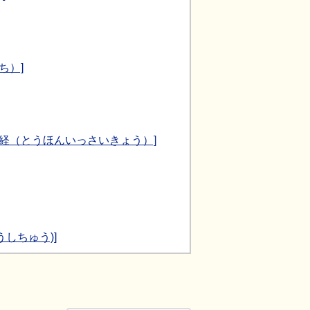
ち）]
切経（とうほんいっさいきょう）]
しちゅう)]