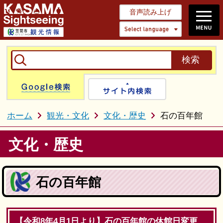
音声読み上げ
Select 
Google検索
サイト内検
ホーム
観光・文化
文化・歴史
石の百年館
文化・歴史
石の百年館
【令和8年4月1日より】石の百年館の休館日変更