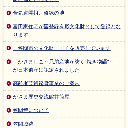
合気道開祖、修練の地
富田家住宅が国登録有形文化財として登録とな
ります
「笠間市の文化財」冊子を販売しています
「かさましこ～兄弟産地が紡ぐ“焼き物語”～」
が日本遺産に認定されました
高齢者芸術鑑賞事業のご案内
かさま歴史交流館井筒屋
笠間焼について
笠間城跡