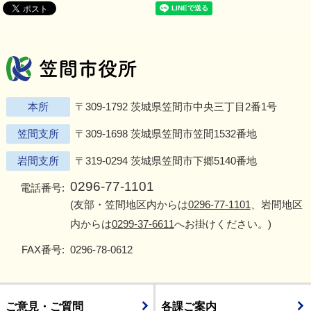
笠間市役所
Twitter
Facebook
Instagram
Youtu
L
本所
〒309-1792 茨城県笠間市中央三丁目2番1号
笠間支所
〒309-1698 茨城県笠間市笠間1532番地
岩間支所
〒319-0294 茨城県笠間市下郷5140番地
0296-77-1101
電話番号:
(友部・笠間地区内からは
0296-77-1101
、岩間地区
内からは
0299-37-6611
へお掛けください。)
FAX番号:
0296-78-0612
ご意見・ご質問
各課ご案内