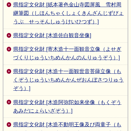
県指定文化財 [紙本著色金山寺図屏風 雪村周
継筆図（しほんちゃくしょくきんざんじずびょ
うぶ せっそんしゅうけいひつず）]
県指定文化財 [木造佐白観音坐像]
県指定文化財 [寄木造十一面観音立像（よせぎ
づくりじゅういちめんかんのんりゅうぞう）]
県指定文化財 [木造十一面観世音菩薩立像（も
くぞうじゅういちめんかんぜおんぼさつりゅう
ぞう）]
県指定文化財 [木造阿弥陀如来坐像（もくぞう
あみだにょらいざぞう）]
県指定文化財 [木造不動明王像及び両童子（も