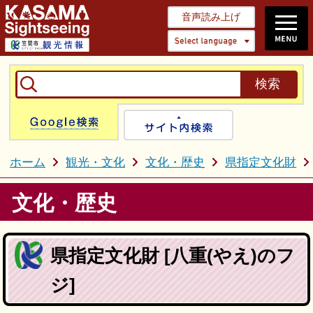
音声読み上げ
Select 
Google検索
サイト内検
ホーム
観光・文化
文化・歴史
県指定文化財
文化・歴史
県指定文化財 [八重(やえ)のフ
ジ]