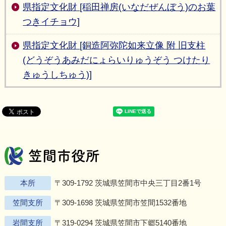
県指定文化財 [稲田禅房(いなだぜんぼう)のお葉
つきイチョウ]
県指定文化財 [銅造阿弥陀如来立像 附 旧支柱
(どうぞうあみだにょらいりゅうぞう つけたり
きゅうしちゅう)]
笠間市役所
Twitter
Facebook
Instagram
Youtu
L
本所
〒309-1792 茨城県笠間市中央三丁目2番1号
笠間支所
〒309-1698 茨城県笠間市笠間1532番地
岩間支所
〒319-0294 茨城県笠間市下郷5140番地