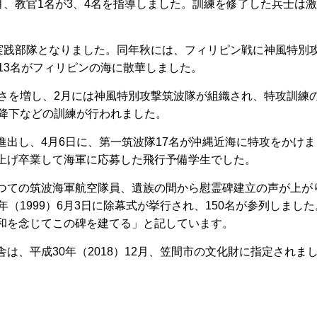
月、教官1名が3、4名を指導しました。訓練を修了した兵士は
実践部隊となりました。同年秋には、フィリピン戦に神風特別
13名がフィリピンの海に散華しました。
さを増し、2月には神風特別攻撃筑波隊が組織され、特攻訓練の
急降下などの訓練が行われました。
し、4月6日に、第一筑波隊17名が沖縄近海に特攻をかけまし
上げ卒業して海軍に応募した飛行予備学生でした。
ての筑波海軍航空隊員、遺族の間から慰霊碑建立の声が上が
年（1999）6月3日に除幕式が挙行され、150名が参列しま
和を念じてこの碑を建てる」と記しています。
、平成30年（2018）12月、笠間市の文化財に指定されま