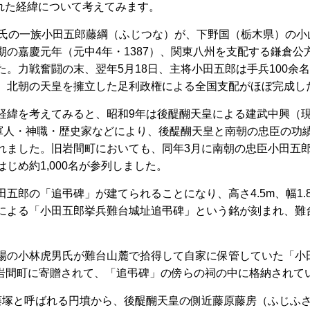
された経緯について考えてみます。
氏の一族小田五郎藤綱（ふじつな）が、下野国（栃木県）の小
期の嘉慶元年（元中4年・1387）、関東八州を支配する鎌倉公
。力戦奮闘の末、翌年5月18日、主将小田五郎は手兵100余
、北朝の天皇を擁立した足利政権による全国支配がほぼ完成し
緯を考えてみると、昭和9年は後醍醐天皇による建武中興（
軍人・神職・歴史家などにより、後醍醐天皇と南朝の忠臣の功績
れました。旧岩間町においても、同年3月に南朝の忠臣小田五
じめ約1,000名が参列しました。
郎の「追弔碑」が建てられることになり、高さ4.5m、幅1.
による「小田五郎挙兵難台城址追弔碑」という銘が刻まれ、難
の小林虎男氏が難台山麓で拾得して自家に保管していた「小
、旧岩間町に寄贈されて、「追弔碑」の傍らの祠の中に格納されて
塚と呼ばれる円墳から、後醍醐天皇の側近藤原藤房（ふじふ