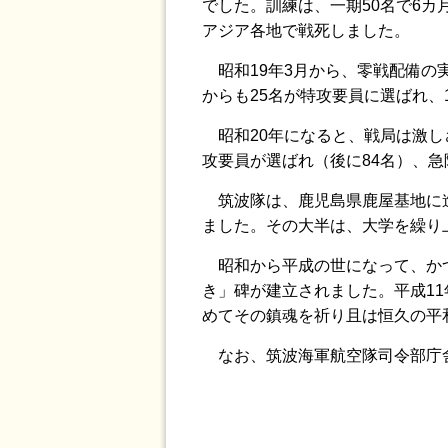
でした。訓練は、一期50名で6カ
アジア各地で戦死しました。
昭和19年3月から、零戦配備の
からも25名が特攻要員に選ばれ、
昭和20年になると、戦局は激し
攻要員が選ばれ（後に84名）、
筑波隊は、鹿児島県鹿屋基地に進出
ました。その大半は、大学を繰り
昭和から平成の世になって、かつ
き」碑が建立されました。平成11
めてその鎮魂を祈り且は恒久の平
なお、筑波海軍航空隊司令部庁舎は