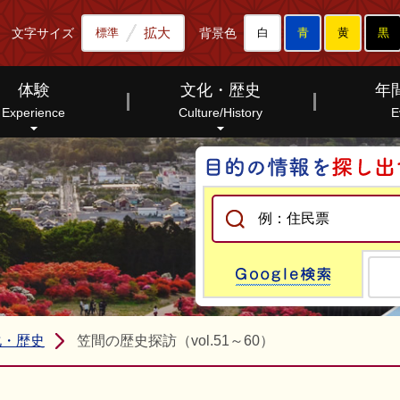
拡大
文字サイズ
背景色
標準
白
青
黄
黒
体験
文化・歴史
年
Experience
Culture/History
E
Go
化・歴史
笠間の歴史探訪（vol.51～60）