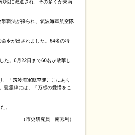
激戦地に派遣され、その多くが東南
攻撃戦法が採られ、筑波海軍航空隊
命令が出されました。64名の特
た。6月22日まで60名が散華し
り、「筑波海軍航空隊ここにあり
した。慰霊碑には、「万感の愛惜をこ
した。
（市史研究員 南秀利）