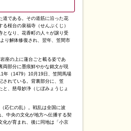
た道である。その道筋に沿った花
する桜台の泉福寺（せんぷくじ）
寺となり、花香町の人々が譲り受
により解体修復され、翌年、笠間市
、岩座の上に蓮台ごと載る姿であ
裏両部分に墨痕鮮やかな銘文が現
（1479）10月19日、笠間馬場
記されている。背裏部分に、笠
たと、慈母妙浄（じぼみょうじょ
た（応仁の乱）。戦乱は全国に波
れ、中央の文化が地方へ伝播する契
文化が育まれ、後に同地は「小京