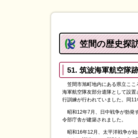
笠間の歴史探訪（
51. 筑波海軍航空隊
笠間市旭町地内にある県立こころ
海軍航空隊友部分遣隊として設置
行訓練が行われていました。同1
昭和12年7月、日中戦争が勃発
令部庁舎が建築されました。
昭和16年12月、太平洋戦争が