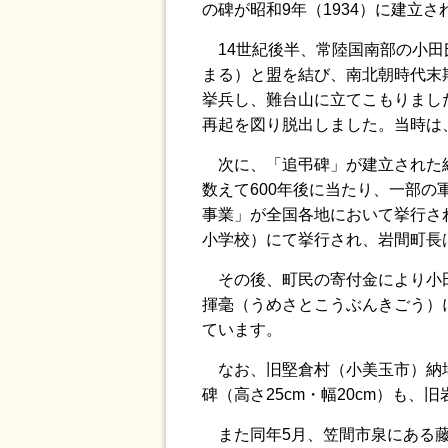
の碑が昭和9年（1934）に建立
14世紀後半、常陸国南部の小田
まる）と盟を結び、南北朝時代末
挙兵し、難台山に立てこもりました
再起を図り脱出しました。当時は
次に、「追弔碑」が建立された経
数えて600年後に当たり、一部の
事業」が全国各地において挙行さ
小学校）にて挙行され、岩間町長は
その後、町民の寄付金により小田五
揮毫（うめさとこうぶんきごう）
ています。
なお、旧堅倉村（小美玉市）納場
碑（高さ25cm・幅20cm）も
また同年5月、笠間市泉にある藤