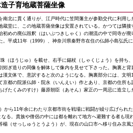
の木造子育地蔵菩薩坐像
南北に貫く通りが、江戸時代に笠間藩主が参勤交代に利用し
地蔵堂に、この地蔵菩薩坐像は安置されている。かつては隣接
治初めの廃仏毀釈（はいぶつきしゃく）の潮流の中で同寺が廃
。平成11年（1999）、神奈川県秦野市在住の仏師小島弘氏
宝珠（ほうじゅ）を載せ、右手に錫杖（しゃくじょう）を持ち
割矧ぎ造りの同像を解体して像内を見せて下さった。胸裏と背
漢文体で、意訳すると次のようになる。胸裏部分には、文明11年
て京都の院派仏師・院永（いんえい）作とあり、京都の住所も
ちげたくみのすけ）藤原朝臣（あそん）家正の一周忌に造立し
7）から11年余にわたり京都市街を戦場に戦闘が繰り広げられ
代となる。貴族や僧侶の中には都を離れて地方へ避難する者も現
等楊（せっしゅうとうよう）が、現在の山口市へ移り住み京風