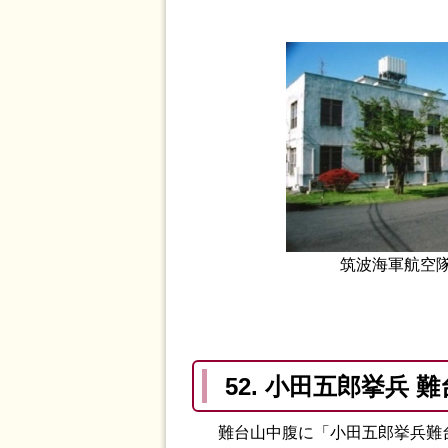
筑波海軍航空
52. 小田五郎挙兵
難台山中腹に「小田五郎挙兵難台