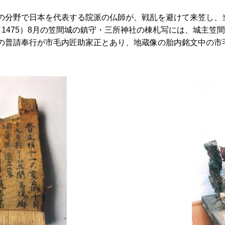
分野で日本を代表する院派の仏師が、戦乱を避けて来笠し、
1475）8月の笠間城の鎮守・三所神社の棟札写には、城主笠
の普請奉行が市毛内匠助家正とあり、地蔵像の胎内銘文中の市