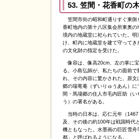
53. 笠間・花香町
笠間市街の昭和町通りすぐ東側を
香町地内の第十八区集会所東奥の
境内の地蔵堂に祀られていた。明
け、町内に地蔵堂を建て守ってきた
の文化財の指定を受けた。
像容は、像高20cm、左の掌に
る。小島弘師が、私たちの面前で
れ、その内容に驚かされた。原文は
郷の瑞竜菴（ずいりゅうあん）に
間・馬場郷の住人市毛内匠助（い
う）の署名がある。
当時の日本は、応仁元年（146
及、その後の約100年は戦国時
機ともなった。水墨画の巨匠雪舟
都」と呼ばれるようになる。