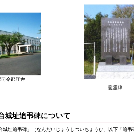
隊司令部庁舎
慰霊碑
 難台城址追弔碑について
城址追弔碑」（なんだいじょうしついちょうひ、以下「追弔