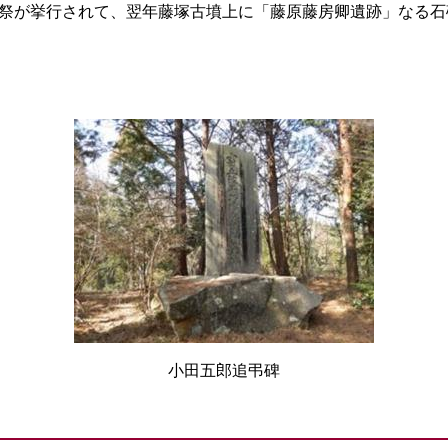
慰霊祭が挙行されて、翌年藤塚古墳上に「藤原藤房卿遺跡」なる
小田五郎追弔碑