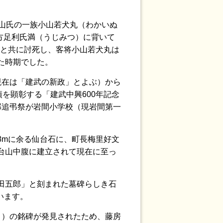
山氏の一族小山若犬丸（わかいぬ
方足利氏満（うじみつ）に背いて
名と共に討死し、客将小山若犬丸は
た時期でした。
現在は「建武の新政」とよぶ）から
を顕彰する「建武中興600年記念
郎追弔祭が岩間小学校（現岩間第一
8mに余る仙台石に、町長梅里好文
台山中腹に建立されて現在に至っ
田五郎」と刻まれた墓碑らしき石
います。
さ）の銘碑が発見されたため、藤房