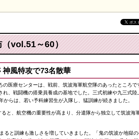
vol.51～60）
跡 神風特攻で73名散華
の医療センターは、戦前、筑波海軍航空隊のあったところです。
され、戦闘機の搭乗員養成の基地でした。三式初練や九三式陸
1年からは、若い予科練習生が入隊し、猛訓練が続きました。
すると、航空機の重要性が高まり、分遣隊から独立して筑波海
始まると訓練も激しさを増していきました。「鬼の筑波か地獄