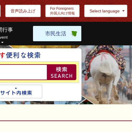
For Foreigners
音声読み上げ
Select language
外国人向け情報
間行事
市民生活
vent
目的の情報を探し
ogle検索
サイト内検索