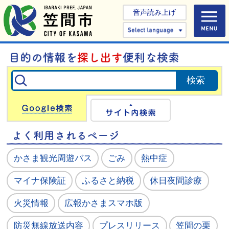
音声読み上げ
Select 
Google検索
サイト内検
かさま観光周遊バス
ごみ
熱中症
マイナ保険証
ふるさと納税
休日夜間診療
火災情報
広報かさまスマホ版
防災無線放送内容
プレスリリース
笠間の栗