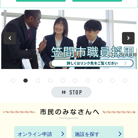
2026年8月6日
New!
広報かさま 令和8年8月号を発行しました
2026年8月6日
New!
広報かさま「お知らせ版」令和8年8月6日 第8-9号を発行しまし
た
Previous
1
2
3
4
5
6
7
8
9
10
停止
オンライン申請
施設を探す