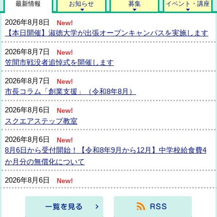
最新情報
お知らせ
募集
イベント・講座
2026年8月8日
New!
【本日開催】淑徳大学が出張オープンキャンパスを実施します
2026年8月7日
New!
笠間市戦没者追悼式を開催します
2026年8月7日
New!
市長コラム「創業支援」（令和8年8月）
2026年8月6日
New!
スクエアステップ教室
2026年8月6日
New!
8月6日から受付開始！【令和8年9月から12月】中学校給食費4
か月分の無償化について
2026年8月6日
New!
9月12・13日開催「ふるさと回帰フェア2026」にいばらき県央
ブースを出展します！