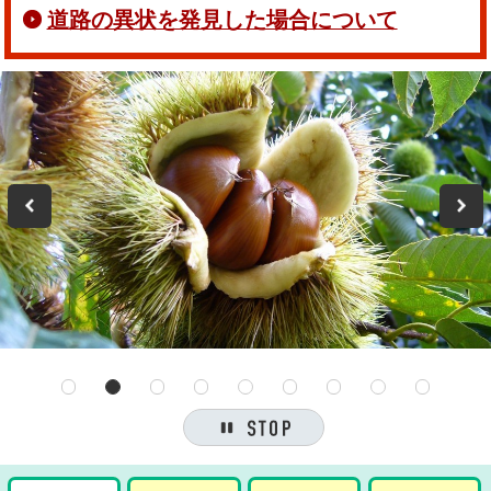
道路の異状を発見した場合について
Previous
1
2
3
4
5
6
7
8
9
停止