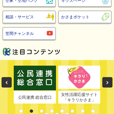
空家・空地バンク
キッズページ
相談・サービス
かさまポケット
笠間チャンネル
詳細を見る
詳細を見る
詳
Previous
女性活躍応援サイト
移住
ンター
公民連携 総合窓口
「キラリかさま」
1
2
3
4
5
6
7
8