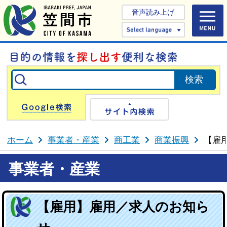
音声読み上げ
Select 
Google検索
サイト内検
ホーム
事業者・産業
商工業
商業振興
【雇
事業者・産業
【雇用】雇用／求人のお知ら