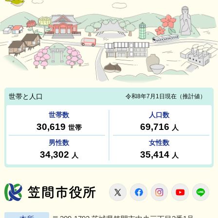
笠間市役所
X
Facebook
Instagram
Youtu
L