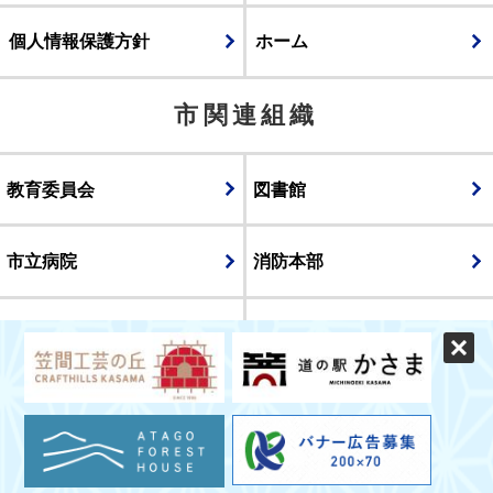
個人情報保護方針
ホーム
市関連組織
教育委員会
図書館
市立病院
消防本部
議会
表示
スマートフォン版
パソコン版
© CITY OF KASAMA.