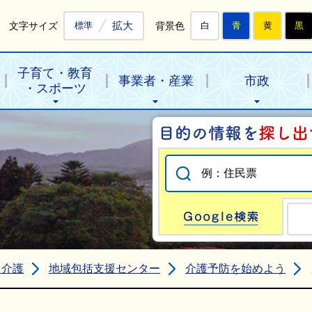
拡大
文字サイズ
背景色
標準
白
青
黄
黒
子育て・教育
事業者・産業
市政
・スポーツ
Go
・介護
地域包括支援センター
介護予防を始めよう