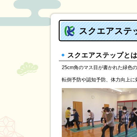
スクエアステ
スクエアステップと
25cm角のマス目が書かれた緑
転倒予防や認知予防、体力向上に