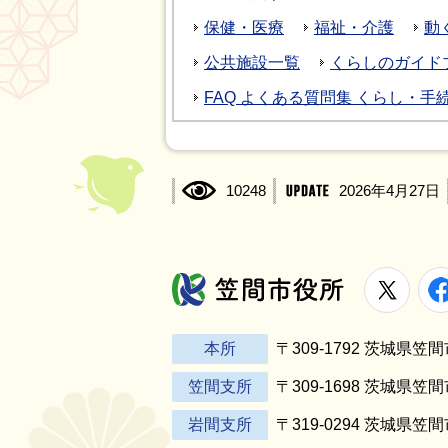
保健・医療
福祉・介護
動
公共施設一覧
くらしのガイド
FAQ よくある質問集 くらし・手
10248
2026年4月27日
X
笠間市役所
本所
〒309-1792 茨城県
笠間支所
〒309-1698 茨城県笠
岩間支所
〒319-0294 茨城県笠