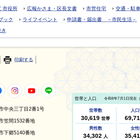
く市役所
広報かさま・区長文書
市営住宅
交通・駐
ブック
ライフイベント
申請書・届出書 －市民生活－
続き
印刷する
Facebook
Instagram
Youtube
LINE
笠間市中央三丁目2番1号
間市笠間1532番地
間市下郷5140番地