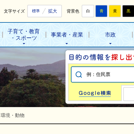
拡大
文字サイズ
背景色
標準
白
青
黄
黒
子育て・教育
事業者・産業
市政
・スポーツ
Go
・環境・動物